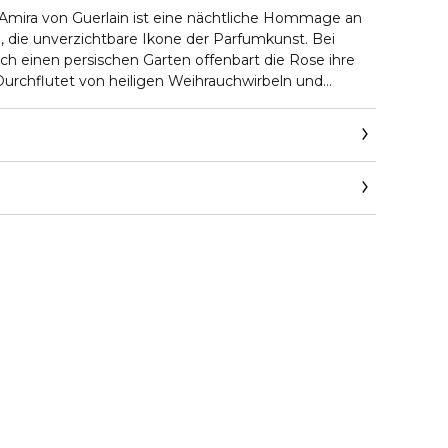
, die unverzichtbare Ikone der Parfumkunst. Bei
ch einen persischen Garten offenbart die Rose ihre
 Durchflutet von heiligen Weihrauchwirbeln und
igt sich die majestätische Blüte zwischen Kraft und
htkranz aus Moschus.
com/on/demandware.store/Sites-Guerlain_UK-
how