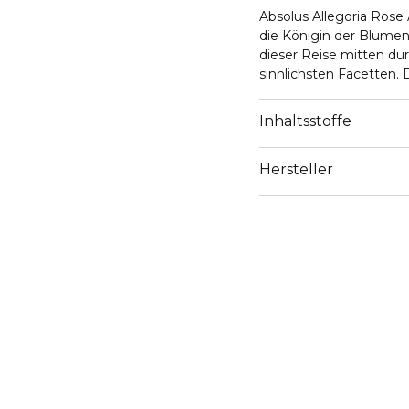
Absolus Allegoria Rose Amira von Guerlain ist eine nächtliche Hommage an
die Königin der Blumen
dieser Reise mitten dur
sinnlichsten Facetten.
wärmendem Patschuli ze
Sanftheit in einem Lic
Inhaltsstoffe
Hersteller
Email
https://www.guerlain.
Site/en_GB/Contact-S