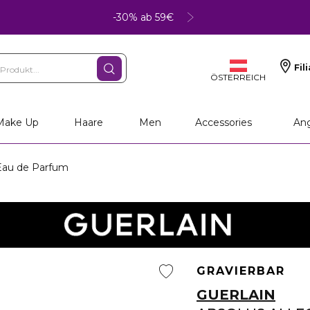
-30% ab 59€
Fil
ÖSTERREICH
Make Up
Haare
Men
Accessories
An
au de Parfum
GRAVIERBAR
GUERLAIN