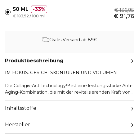
50 ML
33%
€ 136,95
€ 91,76
€ 183,52 / 100 ml
Gratis Versand ab 89€
Produktbeschreibung
IM FOKUS: GESICHTSKONTUREN UND VOLUMEN
Die Collagiv-Act Technology™ ist eine leistungsstarke Anti-
Aging-Kombination, die mit der revitalisierenden Kraft von
Phoenix Ciste angereichert ist und speziell entwickelt
wurde, um einen sichtbaren Effekt auf die
Inhaltsstoffe
Gesichtskonturen und das Volumen zu erzielen.
Hersteller
SICHTBARE WIRKUNG AUF DIE JUGENDSTRUKTUR DER
HAUT
Email