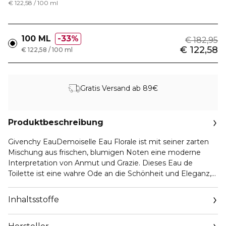
€ 122,58 / 100 ml
100 ML
33%
€ 182,95
€ 122,58
€ 122,58 / 100 ml
Gratis Versand ab 89€
Produktbeschreibung
Givenchy EauDemoiselle Eau Florale ist mit seiner zarten
Mischung aus frischen, blumigen Noten eine moderne
Interpretation von Anmut und Grazie. Dieses Eau de
Toilette ist eine wahre Ode an die Schönheit und Eleganz,
für Frauen, die eine unverhüllte Weiblichkeit besitzen.
Der feminine Duft eröffnet mit der Zitrusnote der
Inhaltsstoffe
kalabrischen Zitronenessenz und enthüllt dann im Herzen
die saftigen Akzente des Birnenakkords, während die