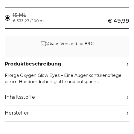
15 ML
€ 49,99
€ 333,27 / 100 ml
Gratis Versand ab 89€
Produktbeschreibung
Filorga Oxygen Glow Eyes – Eine Augenkonturenpflege,
die im Handumdrehen glätte und entspannt.
Inhaltsstoffe
Hersteller
Email
gsh_ra@colpal.com