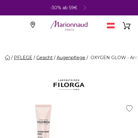
-30% ab 59€
PFLEGE
Gesicht
Augenpflege
OXYGEN GLOW - Anti