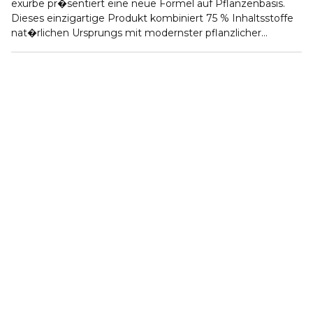
exurbe pr�sentiert eine neue Formel auf Pflanzenbasis.
Dieses einzigartige Produkt kombiniert 75 % Inhaltsstoffe
nat�rlichen Ursprungs mit modernster pflanzlicher
Technologie, um au�ergew�hnliche Leistung,
Nachhaltigkeit und Stil zu bieten. Die zu 100 % vegane
Formel ist �u�erst nat�rlich und chemiearm, ohne
Kompromisse bei Deckkraft, Brillanz oder Farbauswahl. Der
Lack bietet eine perfekte Deckkraft und ein
hochgl�nzendes Finish. Die gro�e Auswahl an Farbt�nen
erm�glicht es, individuellen Stil auszudr�cken und
gleichzeitig ein umweltschonendes Produkt zu
verwenden. Diese Formel verwendet pflanzliche
Technologie, bei der Inhaltsstoffe aus der pflanzlichen
Biomasse wie Kartoffeln, Mais und Maniok anstelle von
herk�mmlichen L�sungsmitteln, Weichmachern und
Nitrocellulose eingesetzt werden. Zudem wurde
patentiertes Aldehyd, Hexanal und marine Biokeramik
hinzugef�gt, die reich an Kalzium, Magnesium und
Spurenelementen ist, um die N�gel zu st�rken und die
Haltbarkeit zu verl�ngern. Der vegane Nagellack zeichnet
sich durch au�ergew�hnliche Haltbarkeit und Leistung
aus: Die WIPI-6-Bewertung liegt bei 96,7 %, und das