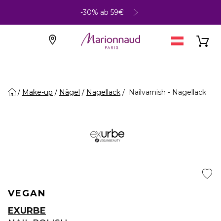
-30% ab 59€
Make-up
Nägel
Nagellack
Nailvarnish - Nagellack
VEGAN
EXURBE