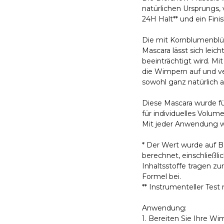
natürlichen Ursprungs, 
24H Halt** und ein Fini
Die mit Kornblumenblü
Mascara lässt sich leic
beeinträchtigt wird. Mi
die Wimpern auf und ve
sowohl ganz natürlich a
Diese Mascara wurde f
für individuelles Volu
Mit jeder Anwendung wi
* Der Wert wurde auf B
berechnet, einschließli
Inhaltsstoffe tragen zur
Formel bei.
** Instrumenteller Test
Anwendung:
1. Bereiten Sie Ihre 