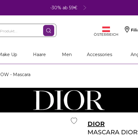
-30% ab 59€
Fil
ÖSTERREICH
Make Up
Haare
Men
Accessories
An
W - Mascara
DIOR
MASCARA DIO