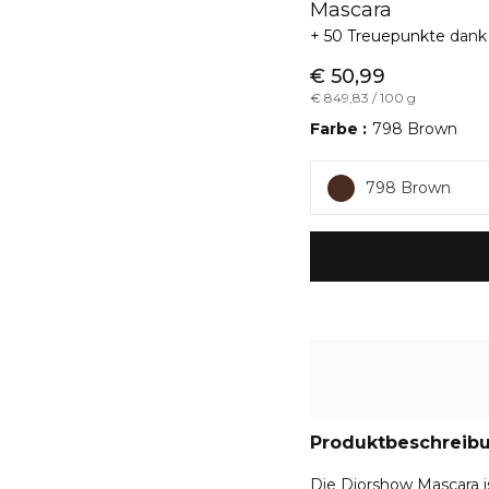
Mascara
50 Treuepunkte
dank
€ 50,99
€ 849,83 / 100 g
Farbe
798 Brown
798 Brown
Produktbeschreib
Die Diorshow Mascara is