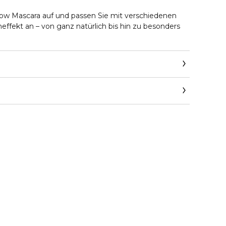
show Mascara auf und passen Sie mit verschiedenen
ffekt an – von ganz natürlich bis hin zu besonders
de_at/beauty/contact-parfum