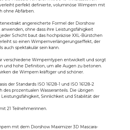
verleiht perfekt definierte, voluminöse Wimpern mit
sh ohne Abfärben.
tenextrakt angereicherte Formel der Diorshow
ht anwenden, ohne dass ihre Leistungsfähigkeit
t jeder Schicht baut das hochpräzise XXL-Bürstchen
rleiht so einen Wimpernverlängerungseffekt, der
ls auch spektakulär sein kann.
ür verschiedene Wimperntypen entwickelt und sorgt
men und hohe Definition, um alle Augen zu betonen.
rken die Wimpern kräftiger und schöner.
asis der Standards ISO 16128-1 und ISO 16128-2
ch des prozentualen Wasseranteils. Die übrigen
 Leistungsfähigkeit, Sinnlichkeit und Stabilität der
 mit 21 Teilnehmerinnen.
Wimpern mit dem Diorshow Maximizer 3D Mascara-