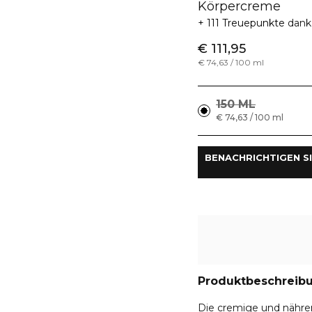
Körpercreme
111 Treuepunkte
dank
€ 111,95
€ 74,63 / 100 ml
150 ML
€ 74,63 / 100 ml
 BENACHRICHTIGEN S
Produktbeschreib
Die cremige und nähren