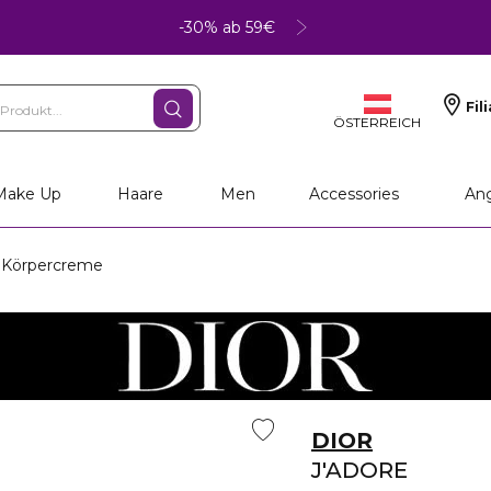
-30% ab 59€
Fil
ÖSTERREICH
Make Up
Haare
Men
Accessories
An
 Körpercreme
DIOR
J'ADORE