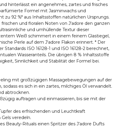
und hinterlässt ein angenehmes, zartes und frisches
 parfümierte Formel mit Jasminwachs und
t zu 92 %* aus Inhaltsstoffen natürlichen Ursprungs.
ie frischen und floralen Noten von J'adore den ganzen
ultrasinnliche und umhüllende Textur dieser
zentem Weiß schimmert in einem feinem Glastiegel,
ische Perle auf dem J'adore Flakon erinnert. * Der
er Standards ISO 16128-1 und ISO 16128-2 berechnet,
entualen Wasseranteils. Die übrigen 8 % Inhaltsstoffe
gkeit, Sinnlichkeit und Stabilität der Formel bei.
eeling mit großzügigen Massagebewegungen auf der
 sodass es sich in ein zartes, milchiges Öl verwandelt.
d abtrocknen.
ßzügig auftragen und einmassieren, bis sie mit der
Tupfer des erfrischenden und Leuchtkraft
Gels veredeln.
 des Beauty-Rituals einen Spritzer des J’adore Dufts