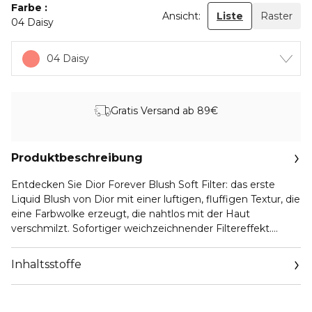
Farbe
Ansicht:
Liste
Raster
04 Daisy
04 Daisy
Gratis Versand ab 89€
Produktbeschreibung
Entdecken Sie Dior Forever Blush Soft Filter: das erste
Liquid Blush von Dior mit einer luftigen, fluffigen Textur, die
eine Farbwolke erzeugt, die nahtlos mit der Haut
verschmilzt. Sofortiger weichzeichnender Filtereffekt.
FINISH
Inhaltsstoffe
Ein fl�ssiges Rouge mit einem strahlenden, matten
�cloud-skin��-Finish � ein Schleier aus absolut
homogener, aufbaubarer Farbe, die mit der Haut