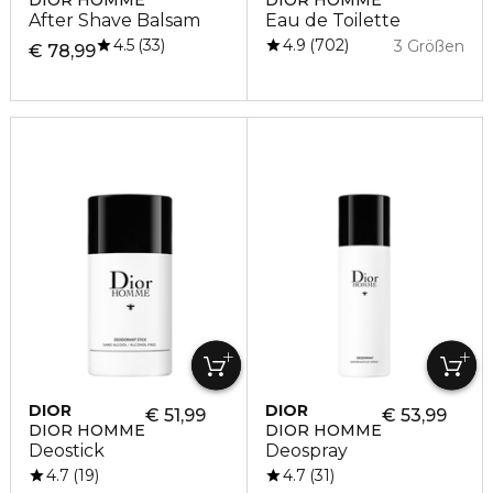
DIOR HOMME
DIOR HOMME
After Shave Balsam
Eau de Toilette
4.5
4.9
33
702
3 Größen
€ 78,99
DIOR
DIOR
€ 51,99
€ 53,99
DIOR HOMME
DIOR HOMME
Deostick
Deospray
4.7
4.7
19
31