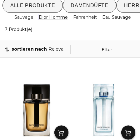
ALLE PRODUKTE
DAMENDÜFTE
HERR
Sauvage
Dior Homme
Fahrenheit
Eau Sauvage
7 Angezeigte Produkte
7 Produkt(e)
sortieren nach
Relevanz
Filter