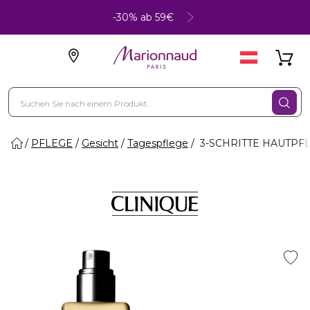
-30% ab 59€
PFLEGE
Gesicht
Tagespflege
3-SCHRITTE HAUTPFLEG