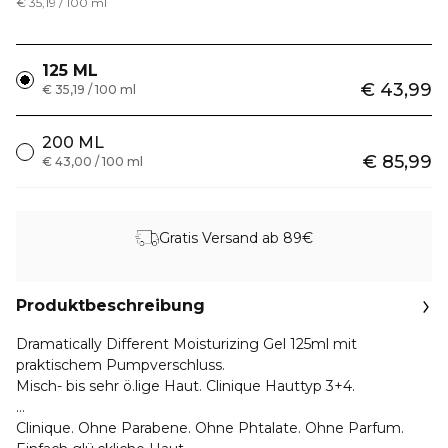
€ 35,19 / 100 ml
125 ML
€ 43,99
€ 35,19 / 100 ml
200 ML
€ 85,99
€ 43,00 / 100 ml
Gratis Versand ab 89€
Produktbeschreibung
Dramatically Different Moisturizing Gel 125ml mit
praktischem Pumpverschluss.
Misch- bis sehr ö.lige Haut. Clinique Hauttyp 3+4.
Leichtes, ö.lfreies Gel, das die ö.lige Haut mit der nö.tigen
Clinique. Ohne Parabene. Ohne Phtalate. Ohne Parfum.