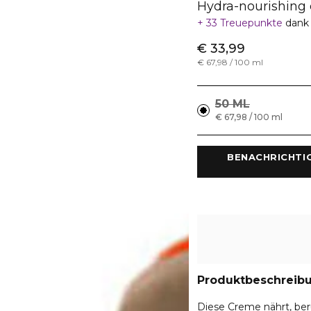
Hydra-nourishing
33 Treuepunkte
dank 
€ 33,99
€ 67,98 / 100 ml
50 ML
€ 67,98 / 100 ml
 BENACHRICHTI
Produktbeschreib
Diese Creme nährt, ber