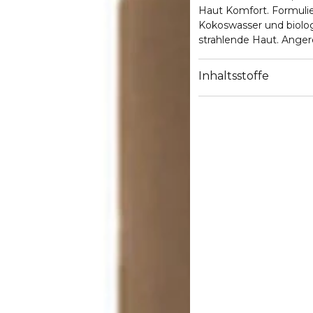
Haut Komfort. Formulie
Kokoswasser und biolog
strahlende Haut. Anger
Reichhaltige, cremige T
Inhaltsstoffe
Anwendung:
Täglich, morgens und a