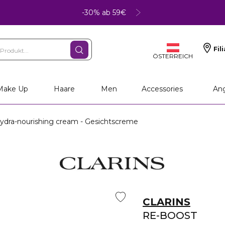
-30% ab 59€
Fil
ÖSTERREICH
Make Up
Haare
Men
Accessories
An
dra-nourishing cream - Gesichtscreme
CLARINS
RE-BOOST