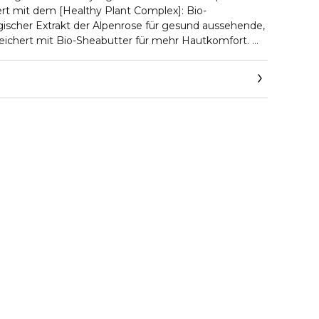
rt mit dem [Healthy Plant Complex]: Bio-
ischer Extrakt der Alpenrose für gesund aussehende,
eichert mit Bio-Sheabutter für mehr Hautkomfort.
extur, wie ein Wölkchen purer Zartheit für die Haut.
bends auf die gereinigte, trockene Haut auftragen.