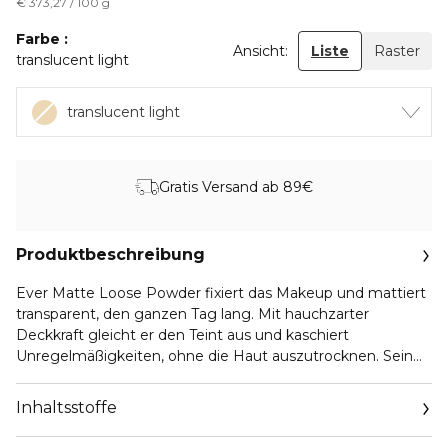
€ 373,27 / 100 g
Farbe
Ansicht:
Liste
Raster
translucent light
translucent light
Gratis Versand ab 89€
Produktbeschreibung
Ever Matte Loose Powder fixiert das Makeup und mattiert
transparent, den ganzen Tag lang. Mit hauchzarter
Deckkraft gleicht er den Teint aus und kaschiert
Unregelmäßigkeiten, ohne die Haut auszutrocknen. Sein
Geheimnis? Bambuspuderextrakt mattiert und verbessert
den Halt des Makeups, während Pfirsichbaum-Milch sie
Inhaltsstoffe
samtig-weich macht.