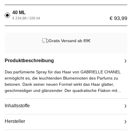
40 ML
€ 93,99
€ 234,98 / 100 ml
Gratis Versand ab 89€
Produktbeschreibung
Das parfümierte Spray für das Haar von GABRIELLE CHANEL
ermöglicht es, die leuchtenden Blumennoten des Parfums zu
betonen. Dank seiner neuen Formel wirkt das Haar glatter,
geschmeidiger und glänzender. Der quadratische Flakon mit
matten Glaswänden findet dank seines handlichen Formats
mühelos in der Handtasche Platz.
Inhaltsstoffe
Gabrielle ist nicht nur der Name eines Parfums, sondern
zuallererst der Vorname einer Frau: Coco Chanel. Eine Frau, die
Hersteller
Geschichte schrieb, indem sie die Modewelt mit ihrer Vision von
Schönheit revolutionierte. Eine freie und leidenschaftliche Frau,