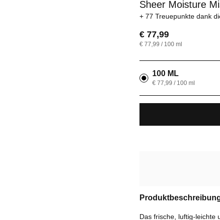
Sheer Moisture Mi
77 Treuepunkte
dank di
€ 77,99
€ 77,99 / 100 ml
100 ML
€ 77,99 / 100 ml
Produktbeschreibun
Das frische, luftig-leicht