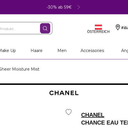
-30% ab 59€
Fil
ÖSTERREICH
Make Up
Haare
Men
Accessories
An
eer Moisture Mist
CHANEL
CHANCE EAU T