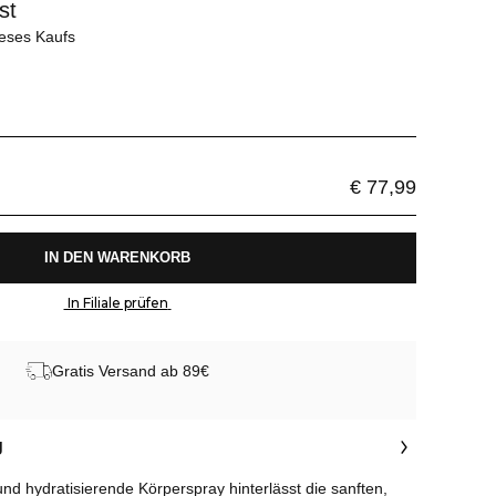
st
eses Kaufs
€ 77,99
 IN DEN WARENKORB 
 In Filiale prüfen 
Gratis Versand ab 89€
g
e und hydratisierende Körperspray hinterlässt die sanften,