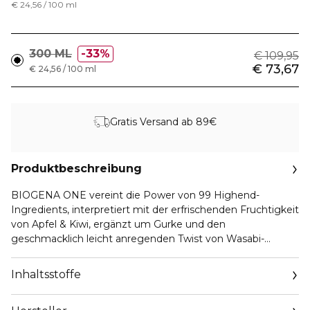
€ 24,56 / 100 ml
300 ML
33%
€ 109,95
€ 73,67
€ 24,56 / 100 ml
Gratis Versand ab 89€
Produktbeschreibung
BIOGENA ONE vereint die Power von 99 Highend-
Ingredients, interpretiert mit der erfrischenden Fruchtigkeit
von Apfel & Kiwi, ergänzt um Gurke und den
geschmacklich leicht anregenden Twist von Wasabi-
Blattpulver:
Entdecke BIOGENA ONE – den Green Drink der nächsten
Inhaltsstoffe
Generation, der deine tägliche Nährstoffversorgung mit
seinen 99 smarten Ingredients genial unterstützt und für