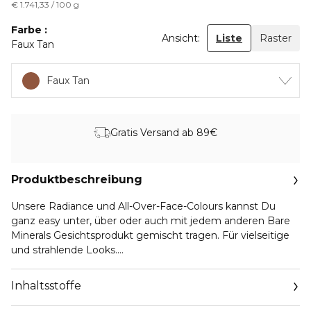
€ 1.741,33 / 100 g
Farbe
Ansicht:
Liste
Raster
Faux Tan
Faux Tan
Gratis Versand ab 89€
Produktbeschreibung
Unsere Radiance und All-Over-Face-Colours kannst Du
ganz easy unter, über oder auch mit jedem anderen Bare
Minerals Gesichtsprodukt gemischt tragen. Für vielseitige
und strahlende Looks.
Anwendung:
Inhaltsstoffe
Eine kleine Menge Produkt in den Deckel schütten, mit
dem Bare Minerals Flawless Application Brush aufnehmen,