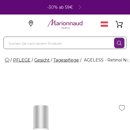
-30% ab 59€
PFLEGE
Gesicht
Tagespflege
AGELESS - Retinol Nig