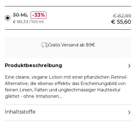
30 ML
33%
€ 82,99
€ 55,60
€ 185,33 / 100 ml
Gratis Versand ab 89€
Produktbeschreibung
Eine cleane, vegane Lotion mit einer pflanzlichen Retinol-
Alternative, die ebenso effektiv das Erscheinungsbild von
feinen Linien, Falten und ungleichmässiger Hauttextur
glättet - ohne Irritationen.
Anwendung:
Inhaltsstoffe
Nach der Reinigung 1-2 Pumpstösse auf das Gesicht
auftragen.
Massieren Sie es sanft in die Haut ein, indem Sie mit den