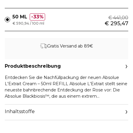
50 ML
33%
€ 441,00
€ 295,47
€ 590,94 / 100 ml
Gratis Versand ab 89€
Produktbeschreibung
Entdecken Sie die Nachfüllpackung der neuen Absolue
L'Extrait Cream – 50ml REFILL Absolue L'Extrait stellt seine
neueste bahnbrechende Entdeckung der Rose vor: Die
Absolue Blackbiosis™, die aus einem extrem
widerstandsfähigen und flexiblen Mikroferment entsteht,
das durch ein fortschrittliches Verfahren unseres exklusiven
Inhaltsstoffe
Terroirs in der völligen Dunkelheit der Tiefe des Plateau de
Valensole entdeckt wurde. Nach mehr als 2.000 Stunden
Forschung hat Absolue die Kraft dieses Mikroferments