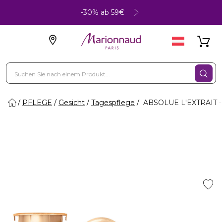
-30% ab 59€
PFLEGE
Gesicht
Tagespflege
ABSOLUE L'EXTRAIT - 