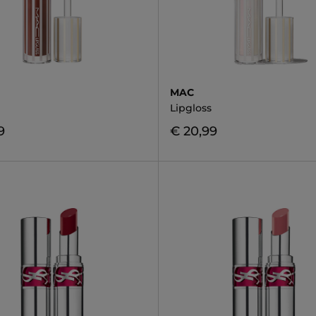
MAC
Lipgloss
9
€ 20,99