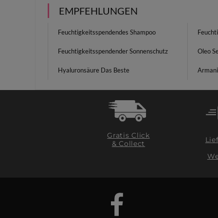
EMPFEHLUNGEN
Feuchtigkeitsspendendes Shampoo
Feucht
Feuchtigkeitsspendender Sonnenschutz
Oleo S
Hyaluronsäure Das Beste
Armani
Gratis Click
Lie
& Collect
We