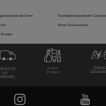
igkeitsspendende Creme
Feuchtigkeitsspendender Conceale
erum
Reines Hyaluronsäure
 Stronger
Gravur
ferung in
Gratis
Giftwrap
2-3
Proben
rktagen