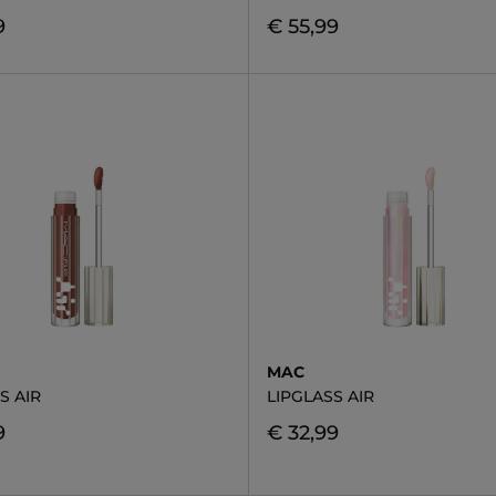
9
€ 55,99
MAC
S AIR
LIPGLASS AIR
9
€ 32,99