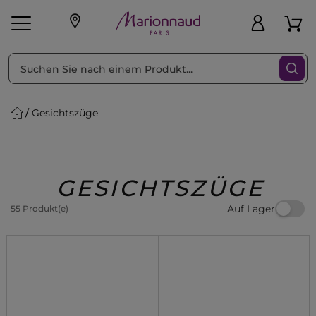
sortieren nach
Filter
Gesichtszüge
sönliche Geschenke
s
Angebote
Treueprogramm
Outlet
GESICHTSZÜGE
Auf Lager
55 Produkt(e)