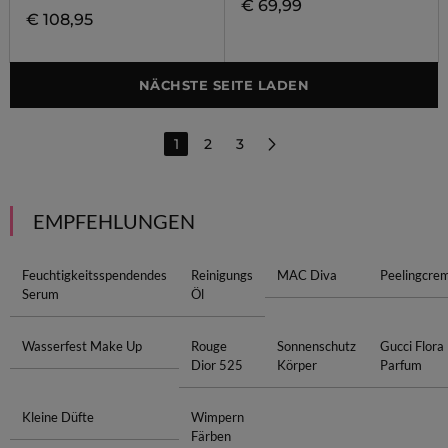
€ 69,99
€ 108,95
NÄCHSTE SEITE LADEN
1
2
3
EMPFEHLUNGEN
Feuchtigkeitsspendendes
Reinigungs
MAC Diva
Peelingcre
Serum
Öl
Wasserfest Make Up
Rouge
Sonnenschutz
Gucci Flora
Dior 525
Körper
Parfum
Kleine Düfte
Wimpern
Färben