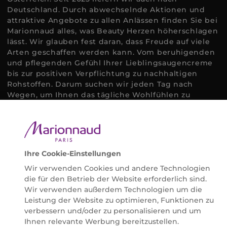
Deutschland. Durch abwechselnde Aktionen und
attraktive Angebote zu allen Anlässen finden Sie bei
Marionnaud alles, was Beauty Herzen höherschlagen
lässt. Wir glauben fest daran, dass Freude auf viele
Arten geschaffen werden kann. Vom beruhigenden
und pflegenden Gefühl Ihrer Lieblingsaugencreme
bis zur positiven Verpflichtung zu nachhaltigen
Rohstoffen. Darum suchen wir jeden Tag nach
Wegen, um Ihnen das tägliche Wohlfühlen zu
erleichtern, Sie zu inspirieren und Sie so gut wir es
können online und offline zu beraten und bei Ihren
Fragen zu unterstützen.
Ihre Cookie-Einstellungen
Wir verwenden Cookies und andere Technologien
die für den Betrieb der Website erforderlich sind.
©2026 Marionnaud
Wir verwenden außerdem Technologien um die
|
Sitemap
Leistung der Website zu optimieren, Funktionen zu
verbessern und/oder zu personalisieren und um
Ihnen relevante Werbung bereitzustellen.