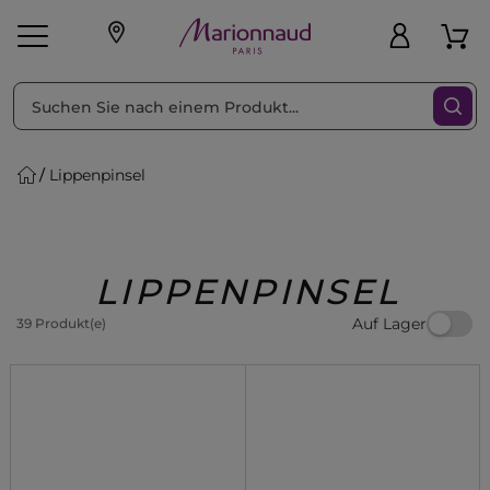
sortieren nach
Filter
Lippenpinsel
sönliche Geschenke
s
Angebote
Treueprogramm
Outlet
LIPPENPINSEL
Auf Lager
39 Produkt(e)