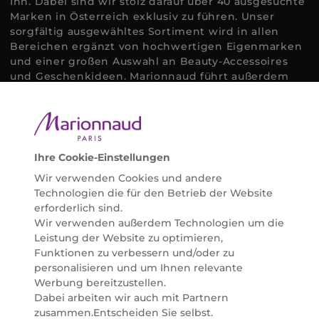
Ihn. Dabei sind wir stolz darauf über 40 ausgesuchte
Marken in Österreich exklusiv zu führen. Unser
sorgfältig ausgewähltes Sortiment wird in allen
Bereichen ergänzt von hochwertigen Eigenmarken
und einer großen Auswahl an Beauty-Accessoires
und Geschenkideen. Marionnaud führt außerdem
ausgewählte Naturkosmetik und ökologisch
zertifizierte Pflegeprodukte, um bei allen Beauty
Bedürfnissen individuell mit der perfekten Lösung
helfen zu können. Entdecken Sie auch unsere
Online Beauty Beratungen und bestellen Sie ganz
Ihre Cookie-Einstellungen
einfach alles für Ihre Beauty Routine direkt nach
Wir verwenden Cookies und andere
Hause oder in Ihre Wunsch-Parfümerie liefern.
Technologien die für den Betrieb der Website
BERATUNG & EXPERTISE
erforderlich sind.
Marionnaud wurde im Jahr 1984 in Paris gegründet
Wir verwenden außerdem Technologien um die
und ist seit 2001 in Österreich vertreten. Mit rund 80
Leistung der Website zu optimieren,
Parfümerien und unserem Online Shop sind wir
Funktionen zu verbessern und/oder zu
Marktführer im selektiven Beautyhandel in
personalisieren und um Ihnen relevante
Österreich. Seit 2023 liefern wir auch nach
Werbung bereitzustellen.
Deutschland. Durch abwechselnde Aktionen und
Dabei arbeiten wir auch mit Partnern
attraktive Angebote zu allen Anlässen finden Sie bei
zusammen.Entscheiden Sie selbst.