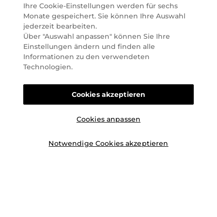
Marionnaud alles, was Beauty Herzen höherschlagen
Ihre Cookie-Einstellungen werden für sechs
lässt. Wir glauben fest daran, dass Freude auf viele
Monate gespeichert. Sie können Ihre Auswahl
Arten geschaffen werden kann. Vom beruhigenden
jederzeit bearbeiten.
und pflegenden Gefühl Ihrer Lieblingsaugencreme
Über "Auswahl anpassen" können Sie Ihre
bis zur positiven Verpflichtung zu nachhaltigen
Einstellungen ändern und finden alle
Rohstoffen. Darum suchen wir jeden Tag nach
Informationen zu den verwendeten
Wegen, um Ihnen das tägliche Wohlfühlen zu
Technologien.
erleichtern, Sie zu inspirieren und Sie so gut wir es
können online und offline zu beraten und bei Ihren
Cookies akzeptieren
Fragen zu unterstützen.
Cookies anpassen
Notwendige Cookies akzeptieren
©2026 Marionnaud
|
Sitemap