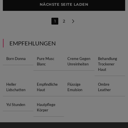
NÄCHSTE SEITE LADEN
1
2
EMPFEHLUNGEN
Born Donna
Pure Musc
Creme Gegen
Behandlung
Blanc
Unreinheiten
Trockener
Haut
Heller
Empfindliche
Flüssige
Ombre
Lidschatten
Haut
Emulsion
Leather
Ysl Stunden
Hautpflege
Körper