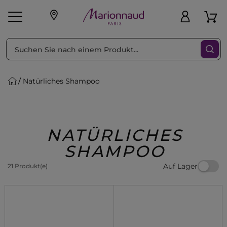
sortieren nach
Filter
Natürliches Shampoo
sönliche Geschenke
s
Angebote
Treueprogramm
Outlet
NATÜRLICHES
SHAMPOO
Auf Lager
21 Produkt(e)