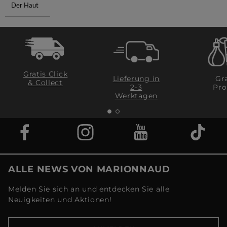
Der Haut
Gratis Click
Lieferung in
Gra
& Collect
2-3
Pro
Werktagen
ALLE NEWS VON MARIONNAUD
Melden Sie sich an und entdecken Sie alle
Neuigkeiten und Aktionen!