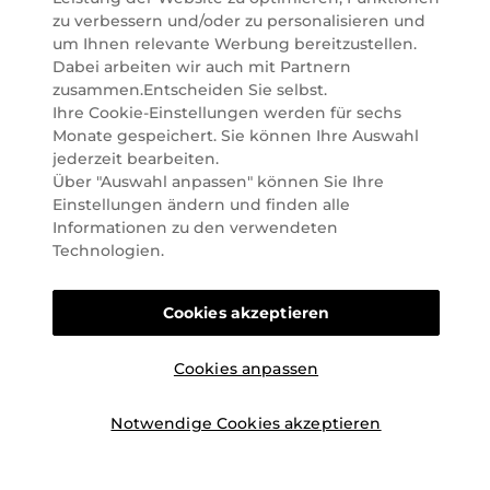
zu verbessern und/oder zu personalisieren und
Österreich. Seit 2023 liefern wir auch nach
um Ihnen relevante Werbung bereitzustellen.
Deutschland. Durch abwechselnde Aktionen und
Dabei arbeiten wir auch mit Partnern
attraktive Angebote zu allen Anlässen finden Sie bei
zusammen.Entscheiden Sie selbst.
Marionnaud alles, was Beauty Herzen höherschlagen
Ihre Cookie-Einstellungen werden für sechs
lässt. Wir glauben fest daran, dass Freude auf viele
Monate gespeichert. Sie können Ihre Auswahl
Arten geschaffen werden kann. Vom beruhigenden
jederzeit bearbeiten.
und pflegenden Gefühl Ihrer Lieblingsaugencreme
Über "Auswahl anpassen" können Sie Ihre
bis zur positiven Verpflichtung zu nachhaltigen
Einstellungen ändern und finden alle
Rohstoffen. Darum suchen wir jeden Tag nach
Informationen zu den verwendeten
Wegen, um Ihnen das tägliche Wohlfühlen zu
Technologien.
erleichtern, Sie zu inspirieren und Sie so gut wir es
können online und offline zu beraten und bei Ihren
Fragen zu unterstützen.
Cookies akzeptieren
Cookies anpassen
Notwendige Cookies akzeptieren
©2026 Marionnaud
|
Sitemap