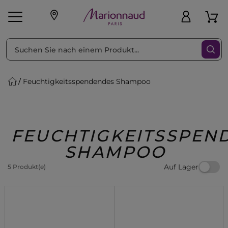
sortieren nach
Fi
Feuchtigkeitsspendendes Shampoo
sönliche Geschenke
s
Angebote
Treueprogramm
Outlet
FEUCHTIGKEITSSPEN
SHAMPOO
Auf Lager
5 Produkt(e)