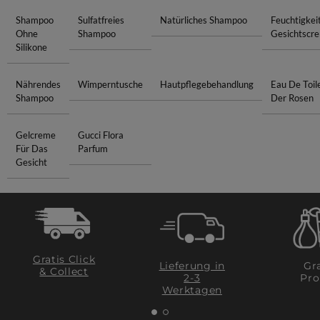
Shampoo
Sulfatfreies
Natürliches Shampoo
Feuchtigke
Ohne
Shampoo
Gesichtscr
Silikone
Nährendes
Wimperntusche
Hautpflegebehandlung
Eau De Toile
Shampoo
Der Rosen
Gelcreme
Gucci Flora
Für Das
Parfum
Gesicht
Gratis Click
Lieferung in
Gra
& Collect
2-3
Pro
Werktagen