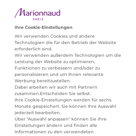
zertifizierte Pflegeprodukte, um bei allen Beauty
Bedürfnissen individuell mit der perfekten Lösung
helfen zu können. Entdecken Sie auch unsere
Online Beauty Beratungen und bestellen Sie ganz
Ihre Cookie-Einstellungen
einfach alles für Ihre Beauty Routine direkt nach
Wir verwenden Cookies und andere
Hause oder in Ihre Wunsch-Parfümerie liefern.
Technologien die für den Betrieb der Website
BERATUNG & EXPERTISE
erforderlich sind.
Marionnaud wurde im Jahr 1984 in Paris gegründet
Wir verwenden außerdem Technologien um die
und ist seit 2001 in Österreich vertreten. Mit rund 80
Leistung der Website zu optimieren,
Parfümerien und unserem Online Shop sind wir
Funktionen zu verbessern und/oder zu
Marktführer im selektiven Beautyhandel in
personalisieren und um Ihnen relevante
Österreich. Seit 2023 liefern wir auch nach
Werbung bereitzustellen.
Deutschland. Durch abwechselnde Aktionen und
Dabei arbeiten wir auch mit Partnern
attraktive Angebote zu allen Anlässen finden Sie bei
zusammen.Entscheiden Sie selbst.
Marionnaud alles, was Beauty Herzen höherschlagen
Ihre Cookie-Einstellungen werden für sechs
lässt. Wir glauben fest daran, dass Freude auf viele
Monate gespeichert. Sie können Ihre Auswahl
Arten geschaffen werden kann. Vom beruhigenden
jederzeit bearbeiten.
und pflegenden Gefühl Ihrer Lieblingsaugencreme
Über "Auswahl anpassen" können Sie Ihre
bis zur positiven Verpflichtung zu nachhaltigen
Einstellungen ändern und finden alle
Rohstoffen. Darum suchen wir jeden Tag nach
Informationen zu den verwendeten