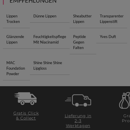
EMPFEHLUNGEN
Lippen
Dünne Lippen
Sheabutter
Transparenter
Trocken
Lippen
Lippenstift
Glänzende
Feuchtigkeitspflege
Peptide
Yves Duft
Lippen
Mit Niacinamid
Gegen
Falten
MAC
Shine Shine Shine
Foundation
Lipgloss
Powder
Gratis Click
Lieferung in
Gra
& Collect
2-3
Pro
Werktagen