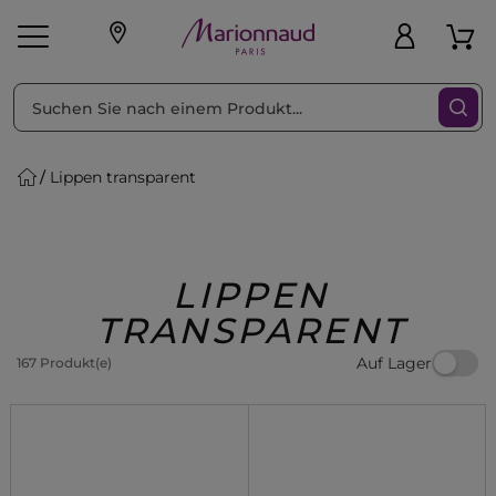
sortieren nach
Filter
Lippen transparent
sönliche Geschenke
s
Angebote
Treueprogramm
Outlet
LIPPEN
TRANSPARENT
Auf Lager
167 Produkt(e)