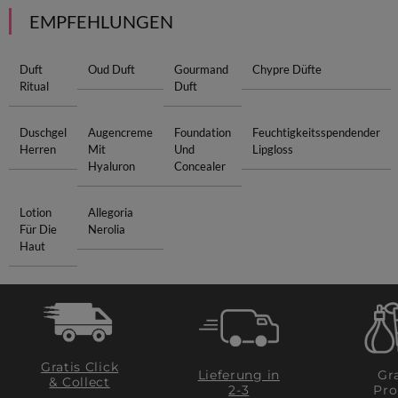
EMPFEHLUNGEN
Duft
Oud Duft
Gourmand
Chypre Düfte
Ritual
Duft
Duschgel
Augencreme
Foundation
Feuchtigkeitsspendender
Herren
Mit
Und
Lipgloss
Hyaluron
Concealer
Lotion
Allegoria
Für Die
Nerolia
Haut
Gratis Click
Lieferung in
Gra
& Collect
2-3
Pro