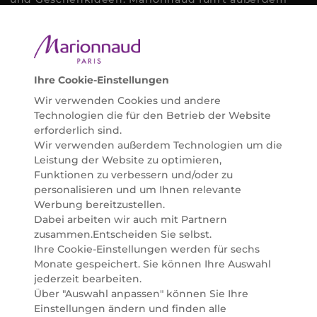
ausgewählte Naturkosmetik und ökologisch
zertifizierte Pflegeprodukte, um bei allen Beauty
Bedürfnissen individuell mit der perfekten Lösung
helfen zu können. Entdecken Sie auch unsere
Online Beauty Beratungen und bestellen Sie ganz
Ihre Cookie-Einstellungen
einfach alles für Ihre Beauty Routine direkt nach
Wir verwenden Cookies und andere
Hause oder in Ihre Wunsch-Parfümerie liefern.
Technologien die für den Betrieb der Website
BERATUNG & EXPERTISE
erforderlich sind.
Marionnaud wurde im Jahr 1984 in Paris gegründet
Wir verwenden außerdem Technologien um die
und ist seit 2001 in Österreich vertreten. Mit rund 80
Leistung der Website zu optimieren,
Parfümerien und unserem Online Shop sind wir
Funktionen zu verbessern und/oder zu
Marktführer im selektiven Beautyhandel in
personalisieren und um Ihnen relevante
Österreich. Seit 2023 liefern wir auch nach
Werbung bereitzustellen.
Deutschland. Durch abwechselnde Aktionen und
Dabei arbeiten wir auch mit Partnern
attraktive Angebote zu allen Anlässen finden Sie bei
zusammen.Entscheiden Sie selbst.
Marionnaud alles, was Beauty Herzen höherschlagen
Ihre Cookie-Einstellungen werden für sechs
lässt. Wir glauben fest daran, dass Freude auf viele
Monate gespeichert. Sie können Ihre Auswahl
Arten geschaffen werden kann. Vom beruhigenden
jederzeit bearbeiten.
und pflegenden Gefühl Ihrer Lieblingsaugencreme
Über "Auswahl anpassen" können Sie Ihre
bis zur positiven Verpflichtung zu nachhaltigen
Einstellungen ändern und finden alle