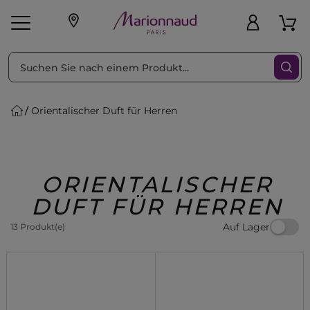
sortieren nach
Filter
Orientalischer Duft für Herren
sönliche Geschenke
s
Angebote
Treueprogramm
Outlet
ORIENTALISCHER
DUFT FÜR HERREN
Auf Lager
13 Produkt(e)