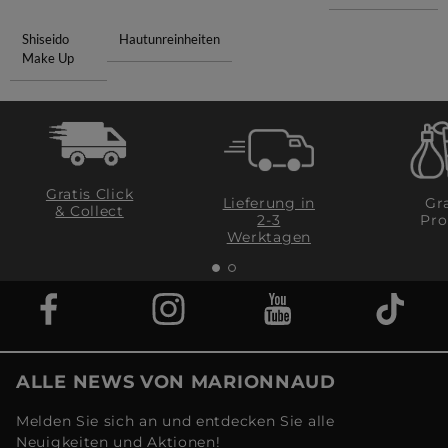
Shiseido
Hautunreinheiten
Make Up
Gratis Click
Lieferung in
Gra
& Collect
2-3
Pro
Werktagen
ALLE NEWS VON MARIONNAUD
Melden Sie sich an und entdecken Sie alle
Neuigkeiten und Aktionen!