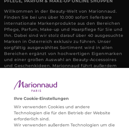
PFLEGE, PARFUM & MAKE-UP ONLINE SHOPPEN
Willkommen in der Beauty-Welt von Marionnaud.
Finden Sie bei uns über 10.000 sofort lieferbare
internationale Markenprodukte aus den Bereichen
Pflege, Parfum, Make-up und Haarpflege für Sie und
Ihn. Dabei sind wir stolz darauf über 40 ausgesuchte
Marken in Österreich exklusiv zu führen. Unser
sorgfältig ausgewähltes Sortiment wird in allen
Bereichen ergänzt von hochwertigen Eigenmarken
und einer großen Auswahl an Beauty-Accessoires
und Geschenkideen. Marionnaud führt außerdem
ausgewählte Naturkosmetik und ökologisch
zertifizierte Pflegeprodukte, um bei allen Beauty
Bedürfnissen individuell mit der perfekten Lösung
helfen zu können. Entdecken Sie auch unsere
Online Beauty Beratungen und bestellen Sie ganz
Ihre Cookie-Einstellungen
einfach alles für Ihre Beauty Routine direkt nach
Wir verwenden Cookies und andere
Hause oder in Ihre Wunsch-Parfümerie liefern.
Technologien die für den Betrieb der Website
BERATUNG & EXPERTISE
erforderlich sind.
Marionnaud wurde im Jahr 1984 in Paris gegründet
Wir verwenden außerdem Technologien um die