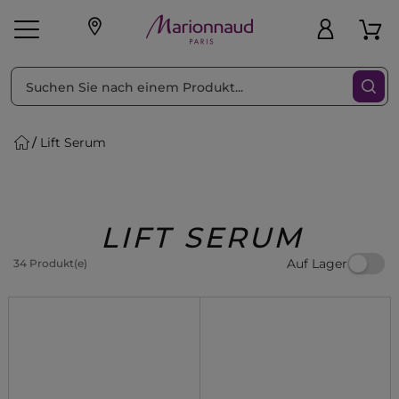
sortieren nach
Filter
Lift Serum
sönliche Geschenke
s
Angebote
Treueprogramm
Outlet
LIFT SERUM
Auf Lager
34 Produkt(e)