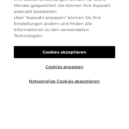
lässt. Wir glauben fest daran, dass Freude auf viele
Monate gespeichert. Sie können Ihre Auswahl
Arten geschaffen werden kann. Vom beruhigenden
jederzeit bearbeiten.
und pflegenden Gefühl Ihrer Lieblingsaugencreme
Über "Auswahl anpassen" können Sie Ihre
bis zur positiven Verpflichtung zu nachhaltigen
Einstellungen ändern und finden alle
Rohstoffen. Darum suchen wir jeden Tag nach
Informationen zu den verwendeten
Wegen, um Ihnen das tägliche Wohlfühlen zu
Technologien.
erleichtern, Sie zu inspirieren und Sie so gut wir es
können online und offline zu beraten und bei Ihren
Cookies akzeptieren
Fragen zu unterstützen.
Cookies anpassen
Notwendige Cookies akzeptieren
©2026 Marionnaud
|
Sitemap