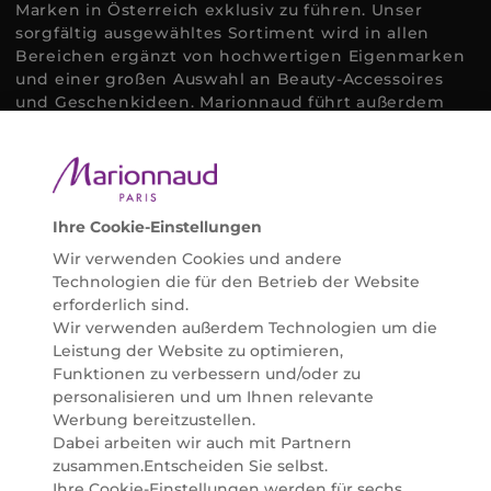
Marken in Österreich exklusiv zu führen. Unser
sorgfältig ausgewähltes Sortiment wird in allen
Bereichen ergänzt von hochwertigen Eigenmarken
und einer großen Auswahl an Beauty-Accessoires
und Geschenkideen. Marionnaud führt außerdem
ausgewählte Naturkosmetik und ökologisch
zertifizierte Pflegeprodukte, um bei allen Beauty
Bedürfnissen individuell mit der perfekten Lösung
helfen zu können. Entdecken Sie auch unsere
Online Beauty Beratungen und bestellen Sie ganz
Ihre Cookie-Einstellungen
einfach alles für Ihre Beauty Routine direkt nach
Wir verwenden Cookies und andere
Hause oder in Ihre Wunsch-Parfümerie liefern.
Technologien die für den Betrieb der Website
BERATUNG & EXPERTISE
erforderlich sind.
Marionnaud wurde im Jahr 1984 in Paris gegründet
Wir verwenden außerdem Technologien um die
und ist seit 2001 in Österreich vertreten. Mit rund 80
Leistung der Website zu optimieren,
Parfümerien und unserem Online Shop sind wir
Funktionen zu verbessern und/oder zu
Marktführer im selektiven Beautyhandel in
personalisieren und um Ihnen relevante
Österreich. Seit 2023 liefern wir auch nach
Werbung bereitzustellen.
Deutschland. Durch abwechselnde Aktionen und
Dabei arbeiten wir auch mit Partnern
attraktive Angebote zu allen Anlässen finden Sie bei
zusammen.Entscheiden Sie selbst.
Marionnaud alles, was Beauty Herzen höherschlagen
Ihre Cookie-Einstellungen werden für sechs