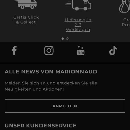
Gratis Click
Lieferung in
Gra
& Collect
2-3
Pro
Werktagen
ALLE NEWS VON MARIONNAUD
Melden Sie sich an und entdecken Sie alle
Neuigkeiten und Aktionen!
ANMELDEN
UNSER KUNDENSERVICE