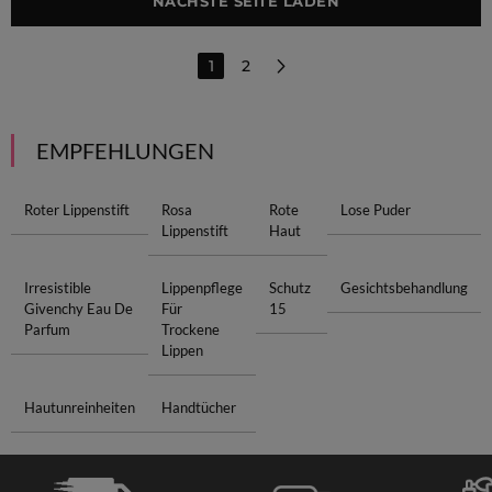
NÄCHSTE SEITE LADEN
1
2
EMPFEHLUNGEN
Roter Lippenstift
Rosa
Rote
Lose Puder
Lippenstift
Haut
Irresistible
Lippenpflege
Schutz
Gesichtsbehandlung
Givenchy Eau De
Für
15
Parfum
Trockene
Lippen
Hautunreinheiten
Handtücher