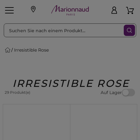
sortieren nach
Filter
Irresistible Rose
sönliche Geschenke
s
Angebote
Treueprogramm
Outlet
IRRESISTIBLE ROSE
Auf Lager
29 Produkt(e)