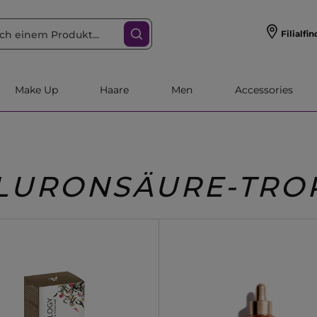
Filialfin
Make Up
Haare
Men
Accessories
LURONSÄURE-TRO