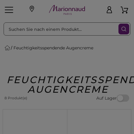
sortieren nach
Filte
Feuchtigkeitsspendende Augencreme
sönliche Geschenke
s
Angebote
Treueprogramm
Outlet
FEUCHTIGKEITSSPEN
AUGENCREME
Auf Lager
8 Produkt(e)