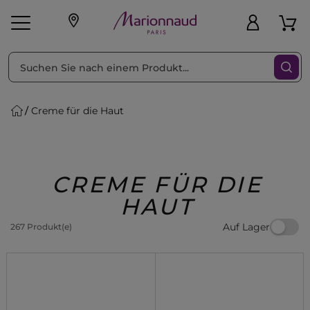
sortieren nach
Filter
Creme für die Haut
sönliche Geschenke
s
Angebote
Treueprogramm
Outlet
CREME FÜR DIE
HAUT
Auf Lager
267 Produkt(e)