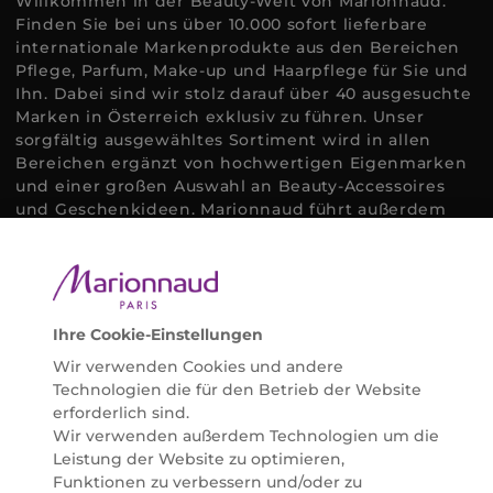
Willkommen in der Beauty-Welt von Marionnaud.
Finden Sie bei uns über 10.000 sofort lieferbare
internationale Markenprodukte aus den Bereichen
Pflege, Parfum, Make-up und Haarpflege für Sie und
Ihn. Dabei sind wir stolz darauf über 40 ausgesuchte
Marken in Österreich exklusiv zu führen. Unser
sorgfältig ausgewähltes Sortiment wird in allen
Bereichen ergänzt von hochwertigen Eigenmarken
und einer großen Auswahl an Beauty-Accessoires
und Geschenkideen. Marionnaud führt außerdem
ausgewählte Naturkosmetik und ökologisch
zertifizierte Pflegeprodukte, um bei allen Beauty
Bedürfnissen individuell mit der perfekten Lösung
helfen zu können. Entdecken Sie auch unsere
Online Beauty Beratungen und bestellen Sie ganz
Ihre Cookie-Einstellungen
einfach alles für Ihre Beauty Routine direkt nach
Wir verwenden Cookies und andere
Hause oder in Ihre Wunsch-Parfümerie liefern.
Technologien die für den Betrieb der Website
BERATUNG & EXPERTISE
erforderlich sind.
Marionnaud wurde im Jahr 1984 in Paris gegründet
Wir verwenden außerdem Technologien um die
und ist seit 2001 in Österreich vertreten. Mit rund 80
Leistung der Website zu optimieren,
Parfümerien und unserem Online Shop sind wir
Funktionen zu verbessern und/oder zu