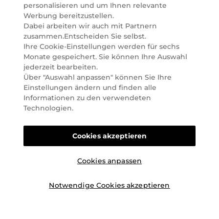
Marktführer im selektiven Beautyhandel in
personalisieren und um Ihnen relevante
Österreich. Seit 2023 liefern wir auch nach
Werbung bereitzustellen.
Deutschland. Durch abwechselnde Aktionen und
Dabei arbeiten wir auch mit Partnern
attraktive Angebote zu allen Anlässen finden Sie bei
zusammen.Entscheiden Sie selbst.
Marionnaud alles, was Beauty Herzen höherschlagen
Ihre Cookie-Einstellungen werden für sechs
lässt. Wir glauben fest daran, dass Freude auf viele
Monate gespeichert. Sie können Ihre Auswahl
Arten geschaffen werden kann. Vom beruhigenden
jederzeit bearbeiten.
und pflegenden Gefühl Ihrer Lieblingsaugencreme
Über "Auswahl anpassen" können Sie Ihre
bis zur positiven Verpflichtung zu nachhaltigen
Einstellungen ändern und finden alle
Rohstoffen. Darum suchen wir jeden Tag nach
Informationen zu den verwendeten
Wegen, um Ihnen das tägliche Wohlfühlen zu
Technologien.
erleichtern, Sie zu inspirieren und Sie so gut wir es
können online und offline zu beraten und bei Ihren
Cookies akzeptieren
Fragen zu unterstützen.
Cookies anpassen
Notwendige Cookies akzeptieren
©2026 Marionnaud
|
Sitemap