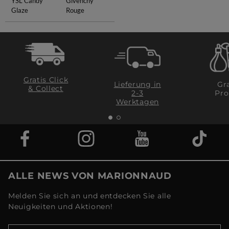
YSL Candy
Givenchy
Glaze
Rouge
Gratis Click
Lieferung in
Gra
& Collect
2-3
Pro
Werktagen
ALLE NEWS VON MARIONNAUD
Melden Sie sich an und entdecken Sie alle
Neuigkeiten und Aktionen!