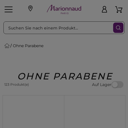
sortieren nach
Filter
Ohne Parabene
sönliche Geschenke
s
Angebote
Treueprogramm
Outlet
OHNE PARABENE
Auf Lager
123 Produkt(e)