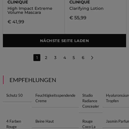
CLINIQUE
CLINIQUE
High Impact Extreme
Clarifying Lotion
Volume Mascara
€ 55,99
€ 41,99
NÄCHSTE SEITE LADEN
1
2
3
4
5
6
EMPFEHLUNGEN
Schutz 50
Feuchtigkeitsspendende
Studio
Hyaluronsäur
Creme
Radiance
Tropfen
Concealer
4 Farben
Beine Haut
Rouge
Jasmin Parfu
Rouge
Coco La