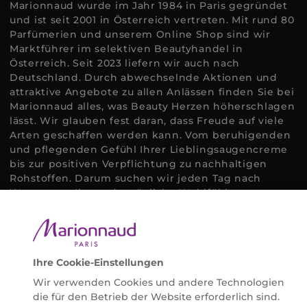
Marionnaud wurde im Jahr 1984 in Paris gegründet
und ist seit 2001 in Österreich vertreten. Mit rund 80
Parfümerien und unserem Online Shop sind wir
Marktführer im selektiven Beautyhandel in
Österreich. Seit 2023 liefern wir auch nach
Deutschland. Durch abwechselnde Aktionen und
attraktive Angebote zu allen Anlässen finden Sie bei
Marionnaud alles, was Beauty Herzen höherschlagen
lässt. Wir glauben fest daran, dass Freude auf viele
Arten geschaffen werden kann. Vom beruhigenden
und pflegenden Gefühl Ihrer Lieblingsaugencreme
bis zur positiven Verpflichtung zu nachhaltigen
Rohstoffen. Darum suchen wir jeden Tag nach
Wegen, um Ihnen das tägliche Wohlfühlen zu
erleichtern, Sie zu inspirieren und Sie so gut wir es
können online und offline zu beraten und bei Ihren
Fragen zu unterstützen.
Ihre Cookie-Einstellungen
Wir verwenden Cookies und andere Technologien
die für den Betrieb der Website erforderlich sind.