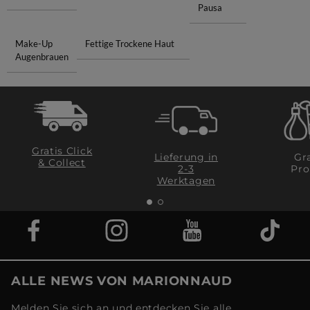
Pausa
Make-Up
Fettige Trockene Haut
Augenbrauen
Gratis Click
Lieferung in
Gra
& Collect
2-3
Pro
Werktagen
ALLE NEWS VON MARIONNAUD
Melden Sie sich an und entdecken Sie alle