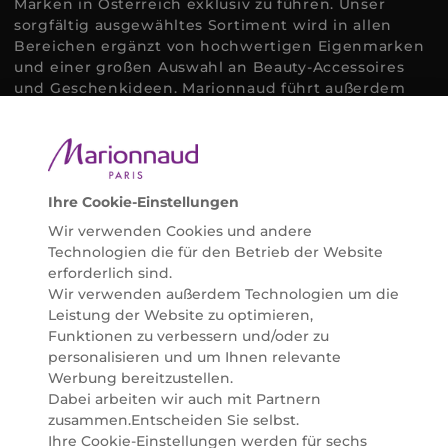
Marken in Österreich exklusiv zu führen. Unser
sorgfältig ausgewähltes Sortiment wird in allen
Bereichen ergänzt von hochwertigen Eigenmarken
und einer großen Auswahl an Beauty-Accessoires
und Geschenkideen. Marionnaud führt außerdem
ausgewählte Naturkosmetik und ökologisch
zertifizierte Pflegeprodukte, um bei allen Beauty
Bedürfnissen individuell mit der perfekten Lösung
helfen zu können. Entdecken Sie auch unsere
Online Beauty Beratungen und bestellen Sie ganz
Ihre Cookie-Einstellungen
einfach alles für Ihre Beauty Routine direkt nach
Wir verwenden Cookies und andere
Hause oder in Ihre Wunsch-Parfümerie liefern.
Technologien die für den Betrieb der Website
BERATUNG & EXPERTISE
erforderlich sind.
Marionnaud wurde im Jahr 1984 in Paris gegründet
Wir verwenden außerdem Technologien um die
und ist seit 2001 in Österreich vertreten. Mit rund 80
Leistung der Website zu optimieren,
Parfümerien und unserem Online Shop sind wir
Funktionen zu verbessern und/oder zu
Marktführer im selektiven Beautyhandel in
personalisieren und um Ihnen relevante
Österreich. Seit 2023 liefern wir auch nach
Werbung bereitzustellen.
Deutschland. Durch abwechselnde Aktionen und
Dabei arbeiten wir auch mit Partnern
attraktive Angebote zu allen Anlässen finden Sie bei
zusammen.Entscheiden Sie selbst.
Marionnaud alles, was Beauty Herzen höherschlagen
Ihre Cookie-Einstellungen werden für sechs