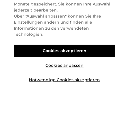
lässt. Wir glauben fest daran, dass Freude auf viele
Monate gespeichert. Sie können Ihre Auswahl
Arten geschaffen werden kann. Vom beruhigenden
jederzeit bearbeiten.
und pflegenden Gefühl Ihrer Lieblingsaugencreme
Über "Auswahl anpassen" können Sie Ihre
bis zur positiven Verpflichtung zu nachhaltigen
Einstellungen ändern und finden alle
Rohstoffen. Darum suchen wir jeden Tag nach
Informationen zu den verwendeten
Wegen, um Ihnen das tägliche Wohlfühlen zu
Technologien.
erleichtern, Sie zu inspirieren und Sie so gut wir es
können online und offline zu beraten und bei Ihren
Cookies akzeptieren
Fragen zu unterstützen.
Cookies anpassen
Notwendige Cookies akzeptieren
©2026 Marionnaud
|
Sitemap