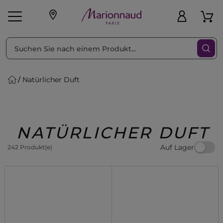
sortieren nach
Filter
Natürlicher Duft
sönliche Geschenke
s
Angebote
Treueprogramm
Outlet
NATÜRLICHER DUFT
Auf Lager
242 Produkt(e)