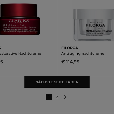
S
FILORGA
estorative Nachtcreme
Anti aging nachtcreme
95
€ 114,95
NÄCHSTE SEITE LADEN
1
2