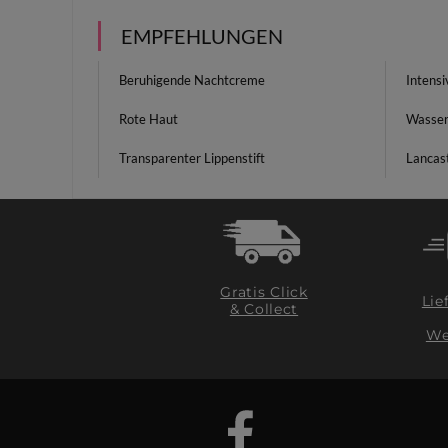
EMPFEHLUNGEN
Beruhigende Nachtcreme
Intens
Rote Haut
Wasserf
Transparenter Lippenstift
Lancas
Gratis Click
Lie
& Collect
We