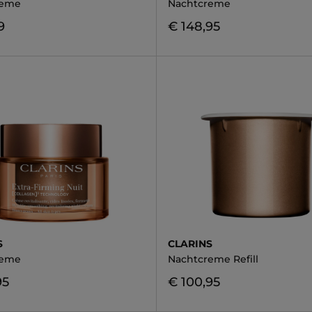
reme
Nachtcreme
9
€ 148,95
S
CLARINS
reme
Nachtcreme Refill
95
€ 100,95