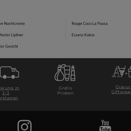
ive Nachtcreme
Rouge Coco La Pausa
ester Lipliner
Essenz Kokos
ter Gesicht
Gravur
ferung in
Gratis
Giftwrap
2-3
Proben
rktagen