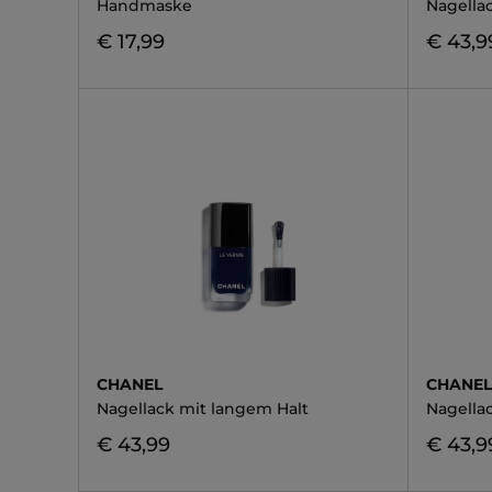
Handmaske
Nagella
€ 17,99
€ 43,9
CHANEL
CHANE
Nagellack mit langem Halt
Nagella
€ 43,99
€ 43,9