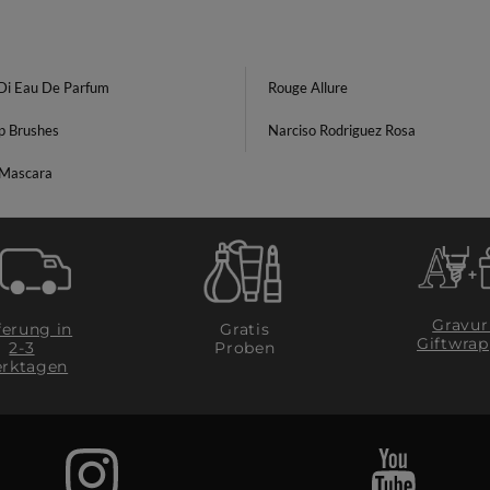
Di Eau De Parfum
Rouge Allure
 Brushes
Narciso Rodriguez Rosa
 Mascara
Gravur
ferung in
Gratis
Giftwrap
2-3
Proben
rktagen