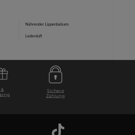
Nährender Lippenbalsam
Lederduft
 &
Sichere
ping
Zahlung