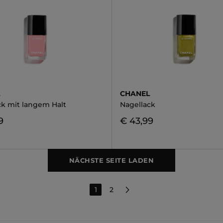
L
CHANEL
ck mit langem Halt
Nagellack
9
€ 43,99
NÄCHSTE SEITE LADEN
1
2