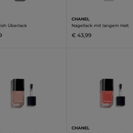
L
CHANEL
nish Überlack
Nagellack mit langem Halt
9
€ 43,99
L
CHANEL