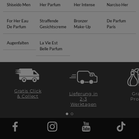
Shiseido Men
Her Parfum
Her Intense
Narciso Her
For Her Eau
Straffende
Bronzer
De Parfum
De Parfum
Gesichtscreme
Make-Up
Paris
Augenfalten
La Vie Est
Belle Parfum
Gratis Click
Lieferung in
Gra
& Collect
2-3
Pro
Werktagen