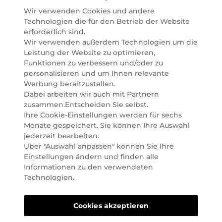
einfach alles für Ihre Beauty Routine direkt nach
Wir verwenden Cookies und andere
Hause oder in Ihre Wunsch-Parfümerie liefern.
Technologien die für den Betrieb der Website
BERATUNG & EXPERTISE
erforderlich sind.
Marionnaud wurde im Jahr 1984 in Paris gegründet
Wir verwenden außerdem Technologien um die
und ist seit 2001 in Österreich vertreten. Mit rund 80
Leistung der Website zu optimieren,
Parfümerien und unserem Online Shop sind wir
Funktionen zu verbessern und/oder zu
Marktführer im selektiven Beautyhandel in
personalisieren und um Ihnen relevante
Österreich. Seit 2023 liefern wir auch nach
Werbung bereitzustellen.
Deutschland. Durch abwechselnde Aktionen und
Dabei arbeiten wir auch mit Partnern
attraktive Angebote zu allen Anlässen finden Sie bei
zusammen.Entscheiden Sie selbst.
Marionnaud alles, was Beauty Herzen höherschlagen
Ihre Cookie-Einstellungen werden für sechs
lässt. Wir glauben fest daran, dass Freude auf viele
Monate gespeichert. Sie können Ihre Auswahl
Arten geschaffen werden kann. Vom beruhigenden
jederzeit bearbeiten.
und pflegenden Gefühl Ihrer Lieblingsaugencreme
Über "Auswahl anpassen" können Sie Ihre
bis zur positiven Verpflichtung zu nachhaltigen
Einstellungen ändern und finden alle
Rohstoffen. Darum suchen wir jeden Tag nach
Informationen zu den verwendeten
Wegen, um Ihnen das tägliche Wohlfühlen zu
Technologien.
erleichtern, Sie zu inspirieren und Sie so gut wir es
können online und offline zu beraten und bei Ihren
Cookies akzeptieren
Fragen zu unterstützen.