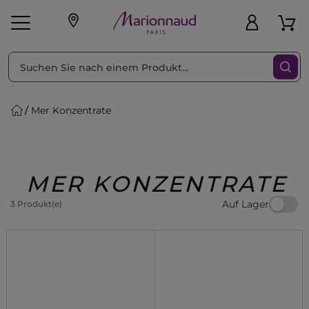
sortieren nach
Filter
Mer Konzentrate
sönliche Geschenke
s
Angebote
Treueprogramm
Outlet
MER KONZENTRATE
Auf Lager
3 Produkt(e)