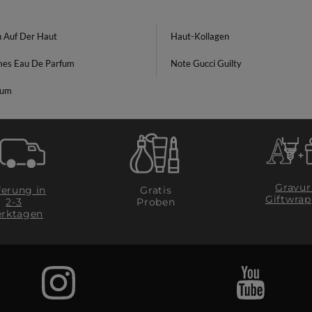
n Auf Der Haut
Haut-Kollagen
es Eau De Parfum
Note Gucci Guilty
rum
Gravur
ferung in
Gratis
Giftwrap
2-3
Proben
rktagen