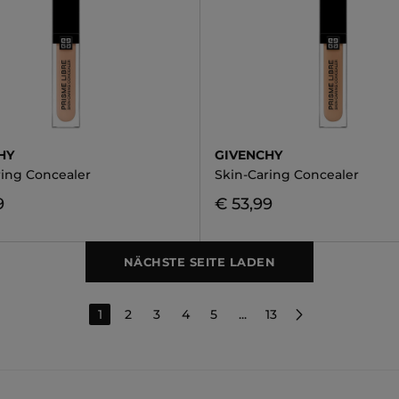
HY
GIVENCHY
ring Concealer
Skin-Caring Concealer
9
€ 53,99
NÄCHSTE SEITE LADEN
1
2
3
4
5
...
13