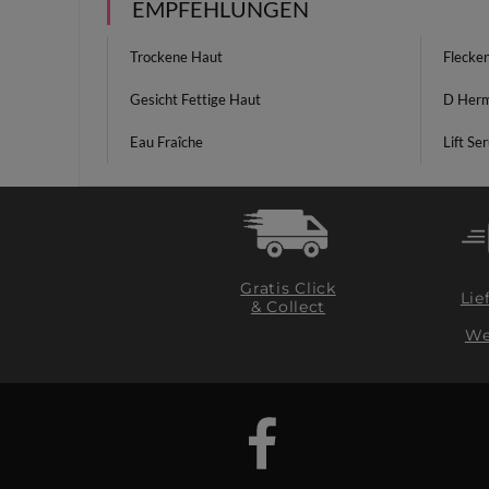
EMPFEHLUNGEN
Trockene Haut
Flecke
Gesicht Fettige Haut
D Herm
Eau Fraîche
Lift Se
Gratis Click
Lie
& Collect
We