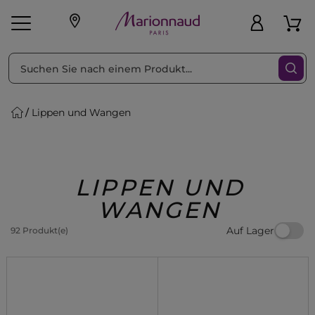
sortieren nach
Filter
Lippen und Wangen
sönliche Geschenke
s
Angebote
Treueprogramm
Outlet
LIPPEN UND
WANGEN
Auf Lager
92 Produkt(e)