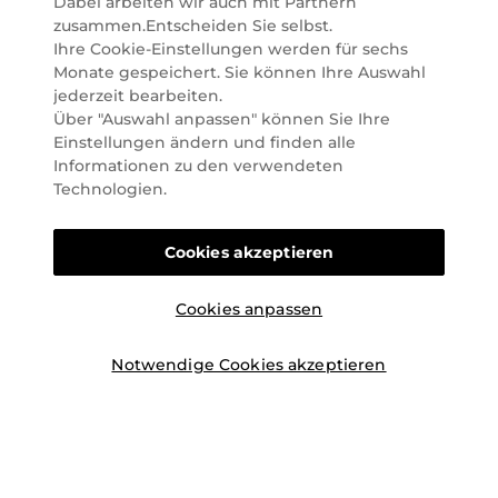
Dabei arbeiten wir auch mit Partnern
attraktive Angebote zu allen Anlässen finden Sie bei
zusammen.Entscheiden Sie selbst.
Marionnaud alles, was Beauty Herzen höherschlagen
Ihre Cookie-Einstellungen werden für sechs
lässt. Wir glauben fest daran, dass Freude auf viele
Monate gespeichert. Sie können Ihre Auswahl
Arten geschaffen werden kann. Vom beruhigenden
jederzeit bearbeiten.
und pflegenden Gefühl Ihrer Lieblingsaugencreme
Über "Auswahl anpassen" können Sie Ihre
bis zur positiven Verpflichtung zu nachhaltigen
Einstellungen ändern und finden alle
Rohstoffen. Darum suchen wir jeden Tag nach
Informationen zu den verwendeten
Wegen, um Ihnen das tägliche Wohlfühlen zu
Technologien.
erleichtern, Sie zu inspirieren und Sie so gut wir es
können online und offline zu beraten und bei Ihren
Cookies akzeptieren
Fragen zu unterstützen.
Cookies anpassen
Notwendige Cookies akzeptieren
©2026 Marionnaud
|
Sitemap