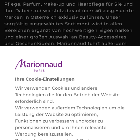
Pflege, Parfum, Make-up und Haarpflege für Sie und
Ihn. Dabei sind wir stolz darauf über 40 ausgesuchte
Marken in Österreich exklusiv zu führen. Unser
sorgfältig ausgewähltes Sortiment wird in allen
Bereichen ergänzt von hochwertigen Eigenmarken
und einer großen Auswahl an Beauty-Accessoires
und Geschenkideen. Marionnaud führt außerdem
ausgewählte Naturkosmetik und ökologisch
zertifizierte Pflegeprodukte, um bei allen Beauty
Bedürfnissen individuell mit der perfekten Lösung
helfen zu können. Entdecken Sie auch unsere
Online Beauty Beratungen und bestellen Sie ganz
Ihre Cookie-Einstellungen
einfach alles für Ihre Beauty Routine direkt nach
Wir verwenden Cookies und andere
Hause oder in Ihre Wunsch-Parfümerie liefern.
Technologien die für den Betrieb der Website
BERATUNG & EXPERTISE
erforderlich sind.
Marionnaud wurde im Jahr 1984 in Paris gegründet
Wir verwenden außerdem Technologien um die
und ist seit 2001 in Österreich vertreten. Mit rund 80
Leistung der Website zu optimieren,
Parfümerien und unserem Online Shop sind wir
Funktionen zu verbessern und/oder zu
Marktführer im selektiven Beautyhandel in
personalisieren und um Ihnen relevante
Österreich. Seit 2023 liefern wir auch nach
Werbung bereitzustellen.
Deutschland. Durch abwechselnde Aktionen und