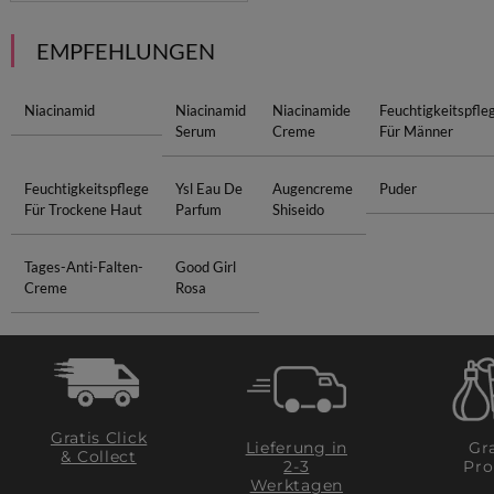
EMPFEHLUNGEN
Niacinamid
Niacinamid
Niacinamide
Feuchtigkeitspfle
Serum
Creme
Für Männer
Feuchtigkeitspflege
Ysl Eau De
Augencreme
Puder
Für Trockene Haut
Parfum
Shiseido
Tages-Anti-Falten-
Good Girl
Creme
Rosa
Gratis Click
Lieferung in
Gra
& Collect
2-3
Pro
Werktagen