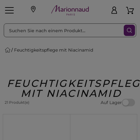
sortieren nach
Filter
Feuchtigkeitspflege mit Niacinamid
sönliche Geschenke
s
Angebote
Treueprogramm
Outlet
FEUCHTIGKEITSPFLE
MIT NIACINAMID
Auf Lager
21 Produkt(e)