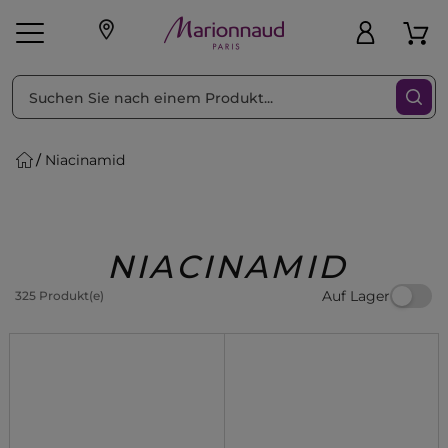
sortieren nach
Filter
Niacinamid
sönliche Geschenke
s
Angebote
Treueprogramm
Outlet
NIACINAMID
Auf Lager
325 Produkt(e)