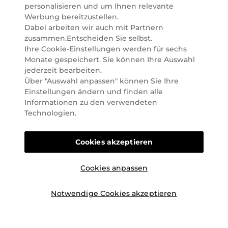
Marktführer im selektiven Beautyhandel in
personalisieren und um Ihnen relevante
Österreich. Seit 2023 liefern wir auch nach
Werbung bereitzustellen.
Deutschland. Durch abwechselnde Aktionen und
Dabei arbeiten wir auch mit Partnern
attraktive Angebote zu allen Anlässen finden Sie bei
zusammen.Entscheiden Sie selbst.
Marionnaud alles, was Beauty Herzen höherschlagen
Ihre Cookie-Einstellungen werden für sechs
lässt. Wir glauben fest daran, dass Freude auf viele
Monate gespeichert. Sie können Ihre Auswahl
Arten geschaffen werden kann. Vom beruhigenden
jederzeit bearbeiten.
und pflegenden Gefühl Ihrer Lieblingsaugencreme
Über "Auswahl anpassen" können Sie Ihre
bis zur positiven Verpflichtung zu nachhaltigen
Einstellungen ändern und finden alle
Rohstoffen. Darum suchen wir jeden Tag nach
Informationen zu den verwendeten
Wegen, um Ihnen das tägliche Wohlfühlen zu
Technologien.
erleichtern, Sie zu inspirieren und Sie so gut wir es
können online und offline zu beraten und bei Ihren
Cookies akzeptieren
Fragen zu unterstützen.
Cookies anpassen
Notwendige Cookies akzeptieren
©2026 Marionnaud
|
Sitemap