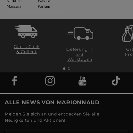
Naturale
Way De
Mascara
Parfum
Gratis Click
Lieferung in
Gra
& Collect
2-3
Pro
Werktagen
ALLE NEWS VON MARIONNAUD
Melden Sie sich an und entdecken Sie alle
Neuigkeiten und Aktionen!