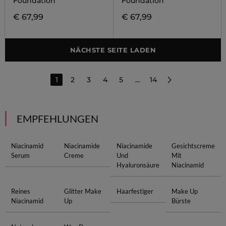
Foundation
Foundation
€ 67,99
€ 67,99
NÄCHSTE SEITE LADEN
1
2
3
4
5
...
14
EMPFEHLUNGEN
Niacinamid
Niacinamide
Niacinamide
Gesichtscreme
Serum
Creme
Und
Mit
Hyaluronsäure
Niacinamid
Reines
Glitter Make
Haarfestiger
Make Up
Niacinamid
Up
Bürste