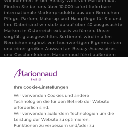
Willkommen in der Beauty-Welt von Marionnaud.
Finden Sie bei uns über 10.000 sofort lieferbare
internationale Markenprodukte aus den Bereichen
Pflege, Parfum, Make-up und Haarpflege für Sie und
Ihn. Dabei sind wir stolz darauf über 40 ausgesuchte
Marken in Österreich exklusiv zu führen. Unser
sorgfältig ausgewähltes Sortiment wird in allen
Bereichen ergänzt von hochwertigen Eigenmarken
und einer großen Auswahl an Beauty-Accessoires
und Geschenkideen. Marionnaud führt außerdem
ausgewählte Naturkosmetik und ökologisch
zertifizierte Pflegeprodukte, um bei allen Beauty
Bedürfnissen individuell mit der perfekten Lösung
helfen zu können. Entdecken Sie auch unsere
Online Beauty Beratungen und bestellen Sie ganz
Ihre Cookie-Einstellungen
einfach alles für Ihre Beauty Routine direkt nach
Wir verwenden Cookies und andere
Hause oder in Ihre Wunsch-Parfümerie liefern.
Technologien die für den Betrieb der Website
BERATUNG & EXPERTISE
erforderlich sind.
Marionnaud wurde im Jahr 1984 in Paris gegründet
Wir verwenden außerdem Technologien um die
und ist seit 2001 in Österreich vertreten. Mit rund 80
Leistung der Website zu optimieren,
Parfümerien und unserem Online Shop sind wir
Funktionen zu verbessern und/oder zu