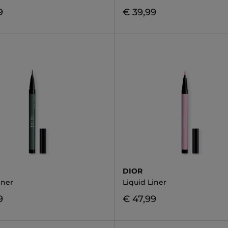
9
€ 39,99
DIOR
iner
Liquid Liner
9
€ 47,99