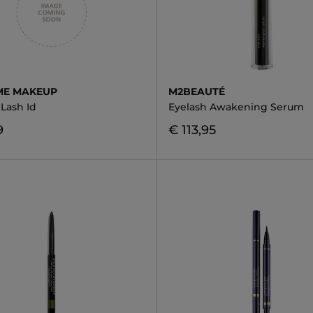
ME MAKEUP
M2BEAUTÉ
 Lash Id
Eyelash Awakening Serum
9
€ 113,95