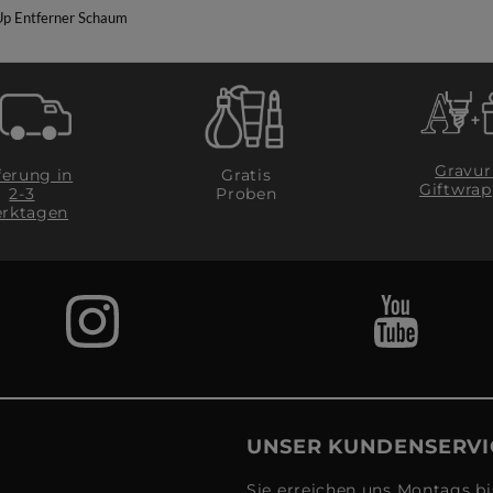
p Entferner Schaum
Gravur
ferung in
Gratis
Giftwrap
2-3
Proben
rktagen
UNSER KUNDENSERVI
Sie erreichen uns Montags bi