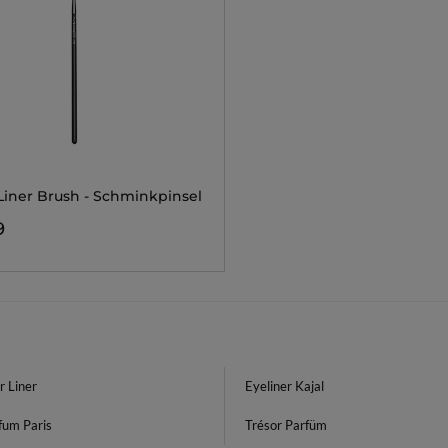
 Liner Brush - Schminkpinsel
9
r Liner
Eyeliner Kajal
fum Paris
Trésor Parfüm