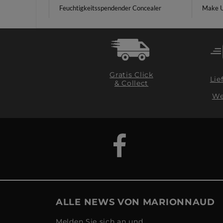
Feuchtigkeitsspendender Concealer
Make U
Gratis Click
Lie
& Collect
We
ALLE NEWS VON MARIONNAUD
Melden Sie sich an und