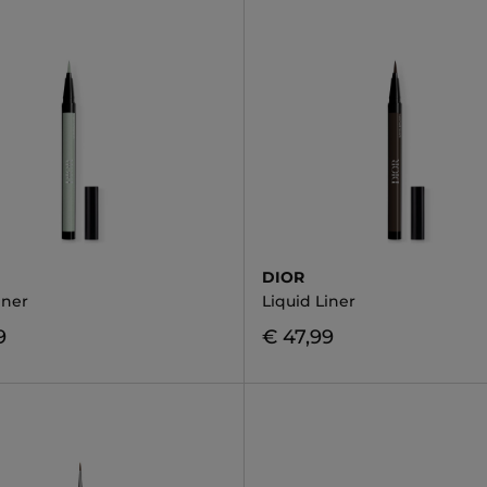
DIOR
iner
Liquid Liner
9
€ 47,99