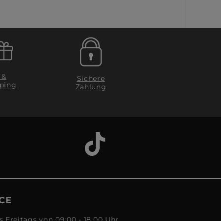
 &
Sichere
ping
Zahlung
CE
s Freitags von 09:00 - 18:00 Uhr