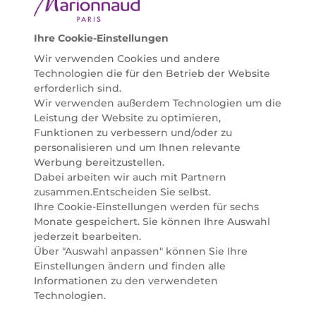
Bedürfnissen individuell mit der perfekten Lösung
helfen zu können. Entdecken Sie auch unsere
Online Beauty Beratungen und bestellen Sie ganz
Ihre Cookie-Einstellungen
einfach alles für Ihre Beauty Routine direkt nach
Wir verwenden Cookies und andere
Hause oder in Ihre Wunsch-Parfümerie liefern.
Technologien die für den Betrieb der Website
BERATUNG & EXPERTISE
erforderlich sind.
Marionnaud wurde im Jahr 1984 in Paris gegründet
Wir verwenden außerdem Technologien um die
und ist seit 2001 in Österreich vertreten. Mit rund 80
Leistung der Website zu optimieren,
Parfümerien und unserem Online Shop sind wir
Funktionen zu verbessern und/oder zu
Marktführer im selektiven Beautyhandel in
personalisieren und um Ihnen relevante
Österreich. Seit 2023 liefern wir auch nach
Werbung bereitzustellen.
Deutschland. Durch abwechselnde Aktionen und
Dabei arbeiten wir auch mit Partnern
attraktive Angebote zu allen Anlässen finden Sie bei
zusammen.Entscheiden Sie selbst.
Marionnaud alles, was Beauty Herzen höherschlagen
Ihre Cookie-Einstellungen werden für sechs
lässt. Wir glauben fest daran, dass Freude auf viele
Monate gespeichert. Sie können Ihre Auswahl
Arten geschaffen werden kann. Vom beruhigenden
jederzeit bearbeiten.
und pflegenden Gefühl Ihrer Lieblingsaugencreme
Über "Auswahl anpassen" können Sie Ihre
bis zur positiven Verpflichtung zu nachhaltigen
Einstellungen ändern und finden alle
Rohstoffen. Darum suchen wir jeden Tag nach
Informationen zu den verwendeten
Wegen, um Ihnen das tägliche Wohlfühlen zu
Technologien.
erleichtern, Sie zu inspirieren und Sie so gut wir es