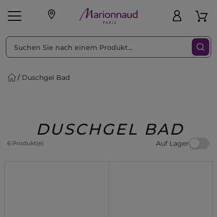
sortieren nach
Filter
Duschgel Bad
sönliche Geschenke
s
Angebote
Treueprogramm
Outlet
DUSCHGEL BAD
Auf Lager
6 Produkt(e)