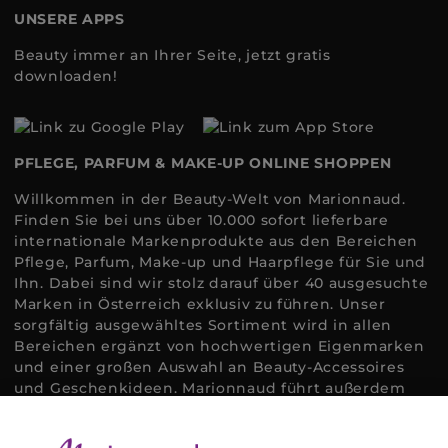
UNSERE APPS
Beauty immer an Ihrer Seite, jetzt gratis
downloaden!
PFLEGE, PARFUM & MAKE-UP ONLINE SHOPPEN
Willkommen in der Beauty-Welt von Marionnaud.
Finden Sie bei uns über 10.000 sofort lieferbare
internationale Markenprodukte aus den Bereichen
Pflege, Parfum, Make-up und Haarpflege für Sie und
Ihn. Dabei sind wir stolz darauf über 40 ausgesuchte
Marken in Österreich exklusiv zu führen. Unser
sorgfältig ausgewähltes Sortiment wird in allen
Bereichen ergänzt von hochwertigen Eigenmarken
und einer großen Auswahl an Beauty-Accessoires
und Geschenkideen. Marionnaud führt außerdem
ausgewählte Naturkosmetik und ökologisch
zertifizierte Pflegeprodukte, um bei allen Beauty