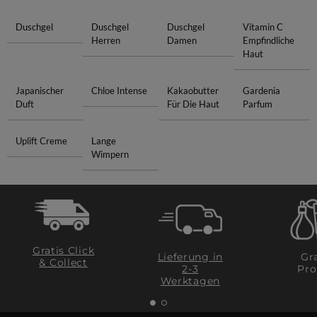
Duschgel
Duschgel
Duschgel
Vitamin C
Herren
Damen
Empfindliche
Haut
Japanischer
Chloe Intense
Kakaobutter
Gardenia
Duft
Für Die Haut
Parfum
Uplift Creme
Lange
Wimpern
Gratis Click
Lieferung in
Gra
& Collect
2-3
Pro
Werktagen