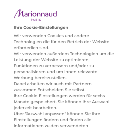
ausgewählte Naturkosmetik und ökologisch
zertifizierte Pflegeprodukte, um bei allen Beauty
Bedürfnissen individuell mit der perfekten Lösung
helfen zu können. Entdecken Sie auch unsere
Online Beauty Beratungen und bestellen Sie ganz
Ihre Cookie-Einstellungen
einfach alles für Ihre Beauty Routine direkt nach
Wir verwenden Cookies und andere
Hause oder in Ihre Wunsch-Parfümerie liefern.
Technologien die für den Betrieb der Website
BERATUNG & EXPERTISE
erforderlich sind.
Marionnaud wurde im Jahr 1984 in Paris gegründet
Wir verwenden außerdem Technologien um die
und ist seit 2001 in Österreich vertreten. Mit rund 80
Leistung der Website zu optimieren,
Parfümerien und unserem Online Shop sind wir
Funktionen zu verbessern und/oder zu
Marktführer im selektiven Beautyhandel in
personalisieren und um Ihnen relevante
Österreich. Seit 2023 liefern wir auch nach
Werbung bereitzustellen.
Deutschland. Durch abwechselnde Aktionen und
Dabei arbeiten wir auch mit Partnern
attraktive Angebote zu allen Anlässen finden Sie bei
zusammen.Entscheiden Sie selbst.
Marionnaud alles, was Beauty Herzen höherschlagen
Ihre Cookie-Einstellungen werden für sechs
lässt. Wir glauben fest daran, dass Freude auf viele
Monate gespeichert. Sie können Ihre Auswahl
Arten geschaffen werden kann. Vom beruhigenden
jederzeit bearbeiten.
und pflegenden Gefühl Ihrer Lieblingsaugencreme
Über "Auswahl anpassen" können Sie Ihre
bis zur positiven Verpflichtung zu nachhaltigen
Einstellungen ändern und finden alle
Rohstoffen. Darum suchen wir jeden Tag nach
Informationen zu den verwendeten