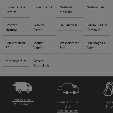
Chloe Eau De
Chloe Intense
Naturale
Natural Blush
Parfum
Mascara
Bronzer
Getönte
De Guerlain
Serum Für Die
Natural
Creme
Kopfhaut
Sonnenschutz
Beauty
Wasserfester
Sublimage La
30
Blender
Stift
Creme
Marineparfum
Gesicht
Koreanisch
Gratis Click
Lieferung in
Gra
& Collect
2-3
Pro
Werktagen