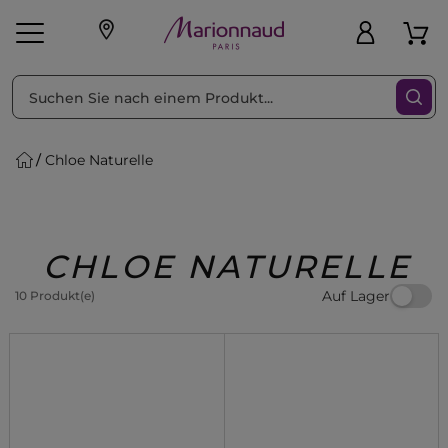
sortieren nach
Filter
Chloe Naturelle
sönliche Geschenke
s
Angebote
Treueprogramm
Outlet
CHLOE NATURELLE
Auf Lager
10 Produkt(e)