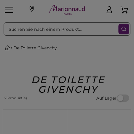
sortieren nach
Filter
De Toilette Givenchy
sönliche Geschenke
s
Angebote
Treueprogramm
Outlet
DE TOILETTE
GIVENCHY
Auf Lager
7 Produkt(e)