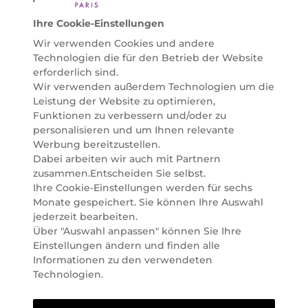
helfen zu können. Entdecken Sie auch unsere
Online Beauty Beratungen und bestellen Sie ganz
Ihre Cookie-Einstellungen
einfach alles für Ihre Beauty Routine direkt nach
Wir verwenden Cookies und andere
Hause oder in Ihre Wunsch-Parfümerie liefern.
Technologien die für den Betrieb der Website
BERATUNG & EXPERTISE
erforderlich sind.
Marionnaud wurde im Jahr 1984 in Paris gegründet
Wir verwenden außerdem Technologien um die
und ist seit 2001 in Österreich vertreten. Mit rund 80
Leistung der Website zu optimieren,
Parfümerien und unserem Online Shop sind wir
Funktionen zu verbessern und/oder zu
Marktführer im selektiven Beautyhandel in
personalisieren und um Ihnen relevante
Österreich. Seit 2023 liefern wir auch nach
Werbung bereitzustellen.
Deutschland. Durch abwechselnde Aktionen und
Dabei arbeiten wir auch mit Partnern
attraktive Angebote zu allen Anlässen finden Sie bei
zusammen.Entscheiden Sie selbst.
Marionnaud alles, was Beauty Herzen höherschlagen
Ihre Cookie-Einstellungen werden für sechs
lässt. Wir glauben fest daran, dass Freude auf viele
Monate gespeichert. Sie können Ihre Auswahl
Arten geschaffen werden kann. Vom beruhigenden
jederzeit bearbeiten.
und pflegenden Gefühl Ihrer Lieblingsaugencreme
Über "Auswahl anpassen" können Sie Ihre
bis zur positiven Verpflichtung zu nachhaltigen
Einstellungen ändern und finden alle
Rohstoffen. Darum suchen wir jeden Tag nach
Informationen zu den verwendeten
Wegen, um Ihnen das tägliche Wohlfühlen zu
Technologien.
erleichtern, Sie zu inspirieren und Sie so gut wir es
können online und offline zu beraten und bei Ihren