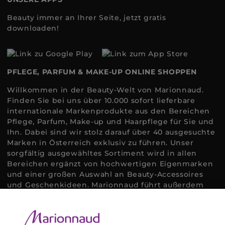
Beauty immer an Ihrer Seite, jetzt gratis
downloaden!
PFLEGE, PARFUM & MAKE-UP ONLINE SHOPPEN
Willkommen in der Beauty-Welt von Marionnaud.
Finden Sie bei uns über 10.000 sofort lieferbare
internationale Markenprodukte aus den Bereichen
Pflege, Parfum, Make-up und Haarpflege für Sie und
Ihn. Dabei sind wir stolz darauf über 40 ausgesuchte
Marken in Österreich exklusiv zu führen. Unser
sorgfältig ausgewähltes Sortiment wird in allen
Bereichen ergänzt von hochwertigen Eigenmarken
und einer großen Auswahl an Beauty-Accessoires
und Geschenkideen. Marionnaud führt außerdem
ausgewählte Naturkosmetik und ökologisch
zertifizierte Pflegeprodukte, um bei allen Beauty
Bedürfnissen individuell mit der perfekten Lösung