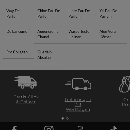
Way De
Chloe Eau De
Libre Eau De
Ysl Eau De
Parfum
Parfum
Parfum
Parfum
De Lancome
Augencreme
Wasserfester
Aloe Vera
Chanel
Lipliner
Körper
Pro Collagen
Guerlain
Absolue
Gratis Click
Lieferung in
Gra
& Collect
2-3
Pro
Werktagen