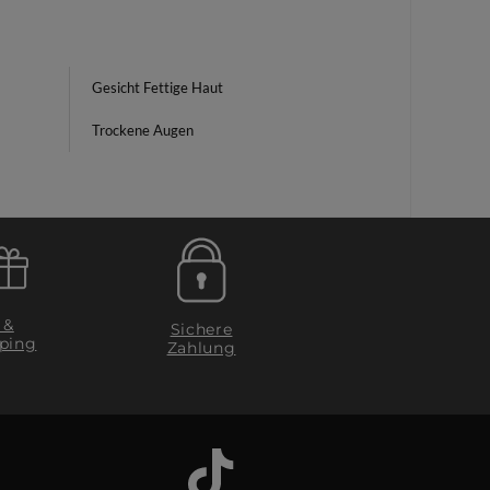
Gesicht Fettige Haut
Trockene Augen
 &
Sichere
ping
Zahlung