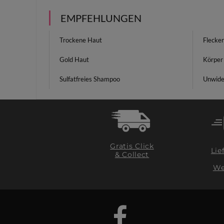
EMPFEHLUNGEN
Trockene Haut
Flecke
Gold Haut
Körper 
Sulfatfreies Shampoo
Unwider
Gratis Click
Lie
& Collect
We