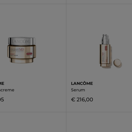
ME
LANCÔME
screme
Serum
95
€ 216,00