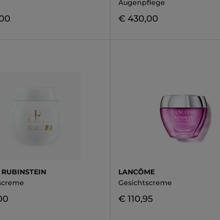
Augenpflege
,00
€ 430,00
 RUBINSTEIN
LANCÔME
screme
Gesichtscreme
00
€ 110,95