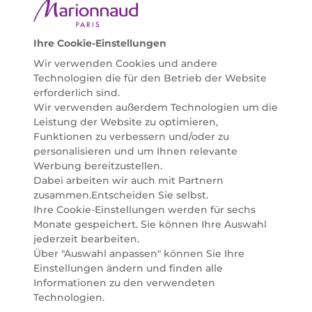
Bedürfnissen individuell mit der perfekten Lösung
helfen zu können. Entdecken Sie auch unsere
Online Beauty Beratungen und bestellen Sie ganz
Ihre Cookie-Einstellungen
einfach alles für Ihre Beauty Routine direkt nach
Wir verwenden Cookies und andere
Hause oder in Ihre Wunsch-Parfümerie liefern.
Technologien die für den Betrieb der Website
BERATUNG & EXPERTISE
erforderlich sind.
Marionnaud wurde im Jahr 1984 in Paris gegründet
Wir verwenden außerdem Technologien um die
und ist seit 2001 in Österreich vertreten. Mit rund 80
Leistung der Website zu optimieren,
Parfümerien und unserem Online Shop sind wir
Funktionen zu verbessern und/oder zu
Marktführer im selektiven Beautyhandel in
personalisieren und um Ihnen relevante
Österreich. Seit 2023 liefern wir auch nach
Werbung bereitzustellen.
Deutschland. Durch abwechselnde Aktionen und
Dabei arbeiten wir auch mit Partnern
attraktive Angebote zu allen Anlässen finden Sie bei
zusammen.Entscheiden Sie selbst.
Marionnaud alles, was Beauty Herzen höherschlagen
Ihre Cookie-Einstellungen werden für sechs
lässt. Wir glauben fest daran, dass Freude auf viele
Monate gespeichert. Sie können Ihre Auswahl
Arten geschaffen werden kann. Vom beruhigenden
jederzeit bearbeiten.
und pflegenden Gefühl Ihrer Lieblingsaugencreme
Über "Auswahl anpassen" können Sie Ihre
bis zur positiven Verpflichtung zu nachhaltigen
Einstellungen ändern und finden alle
Rohstoffen. Darum suchen wir jeden Tag nach
Informationen zu den verwendeten
Wegen, um Ihnen das tägliche Wohlfühlen zu
Technologien.
erleichtern, Sie zu inspirieren und Sie so gut wir es