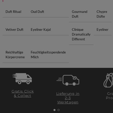
Duft Ritual
Oud Duft
Gourmand
Chypre
Duft
Düfte
Vetiver Duft
Eyeliner Kajal
Clinique
Eyeliner
Dramatically
Different
Reichhaltige
Feuchtigkeitsspendende
Körpercreme
Milch
Gratis Click
Lieferung in
Gra
& Collect
2-3
Pro
Werktagen