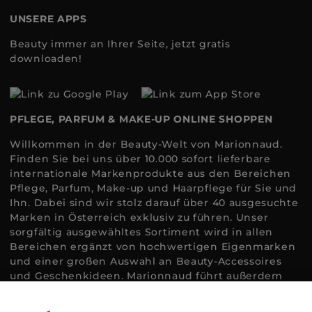
UNSERE APPS
Beauty immer an Ihrer Seite, jetzt gratis
downloaden!
PFLEGE, PARFUM & MAKE-UP ONLINE SHOPPEN
Willkommen in der Beauty-Welt von Marionnaud.
Finden Sie bei uns über 10.000 sofort lieferbare
internationale Markenprodukte aus den Bereichen
Pflege, Parfum, Make-up und Haarpflege für Sie und
Ihn. Dabei sind wir stolz darauf über 40 ausgesuchte
Marken in Österreich exklusiv zu führen. Unser
sorgfältig ausgewähltes Sortiment wird in allen
Bereichen ergänzt von hochwertigen Eigenmarken
und einer großen Auswahl an Beauty-Accessoires
und Geschenkideen. Marionnaud führt außerdem
ausgewählte Naturkosmetik und ökologisch
zertifizierte Pflegeprodukte, um bei allen Beauty