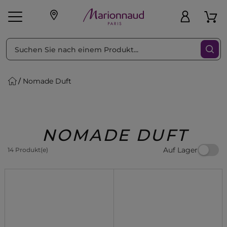
sortieren nach
Filter
Nomade Duft
sönliche Geschenke
s
Angebote
Treueprogramm
Outlet
NOMADE DUFT
Auf Lager
14 Produkt(e)