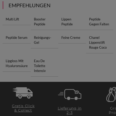
EMPFEHLUNGEN
Multi Lift
Booster
Lippen
Peptide
Peptide
Peptide
Gegen Falten
Peptide Serum
Reinigungs-
Feine Creme
Chanel
Gel
Lippenstift
Rouge Coco
Lipgloss Mit
Eau De
Hyaluronsäure
Toilette
Intensiv
Gratis Click
Lieferung in
Gra
& Collect
2-3
Pro