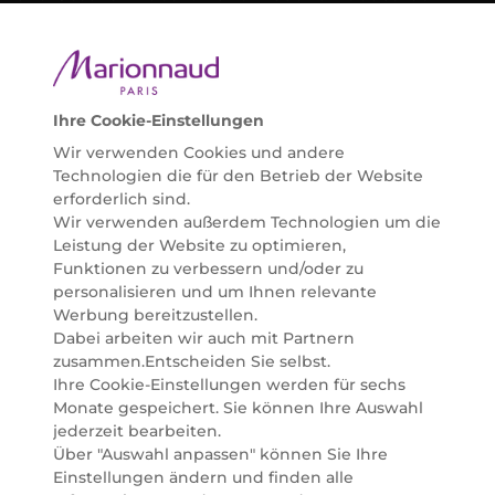
ausgewählte Naturkosmetik und ökologisch
zertifizierte Pflegeprodukte, um bei allen Beauty
Bedürfnissen individuell mit der perfekten Lösung
helfen zu können. Entdecken Sie auch unsere
Online Beauty Beratungen und bestellen Sie ganz
Ihre Cookie-Einstellungen
einfach alles für Ihre Beauty Routine direkt nach
Wir verwenden Cookies und andere
Hause oder in Ihre Wunsch-Parfümerie liefern.
Technologien die für den Betrieb der Website
BERATUNG & EXPERTISE
erforderlich sind.
Marionnaud wurde im Jahr 1984 in Paris gegründet
Wir verwenden außerdem Technologien um die
und ist seit 2001 in Österreich vertreten. Mit rund 80
Leistung der Website zu optimieren,
Parfümerien und unserem Online Shop sind wir
Funktionen zu verbessern und/oder zu
Marktführer im selektiven Beautyhandel in
personalisieren und um Ihnen relevante
Österreich. Seit 2023 liefern wir auch nach
Werbung bereitzustellen.
Deutschland. Durch abwechselnde Aktionen und
Dabei arbeiten wir auch mit Partnern
attraktive Angebote zu allen Anlässen finden Sie bei
zusammen.Entscheiden Sie selbst.
Marionnaud alles, was Beauty Herzen höherschlagen
Ihre Cookie-Einstellungen werden für sechs
lässt. Wir glauben fest daran, dass Freude auf viele
Monate gespeichert. Sie können Ihre Auswahl
Arten geschaffen werden kann. Vom beruhigenden
jederzeit bearbeiten.
und pflegenden Gefühl Ihrer Lieblingsaugencreme
Über "Auswahl anpassen" können Sie Ihre
bis zur positiven Verpflichtung zu nachhaltigen
Einstellungen ändern und finden alle