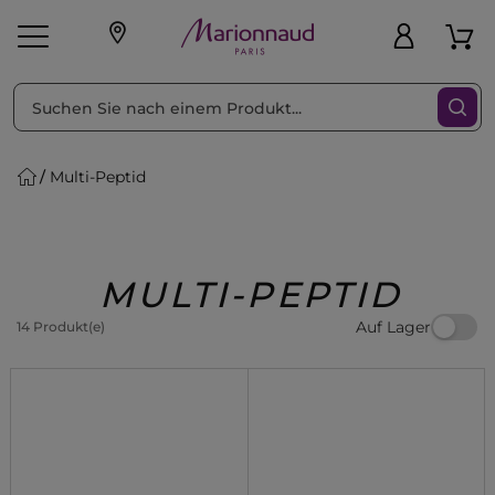
sortieren nach
Filter
Multi-Peptid
sönliche Geschenke
s
Angebote
Treueprogramm
Outlet
MULTI-PEPTID
Auf Lager
14 Produkt(e)