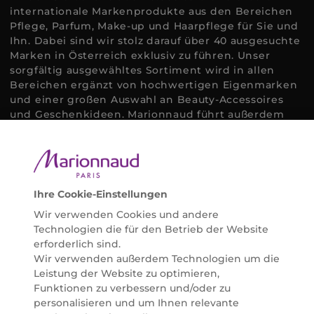
internationale Markenprodukte aus den Bereichen
Pflege, Parfum, Make-up und Haarpflege für Sie und
Ihn. Dabei sind wir stolz darauf über 40 ausgesuchte
Marken in Österreich exklusiv zu führen. Unser
sorgfältig ausgewähltes Sortiment wird in allen
Bereichen ergänzt von hochwertigen Eigenmarken
und einer großen Auswahl an Beauty-Accessoires
und Geschenkideen. Marionnaud führt außerdem
ausgewählte Naturkosmetik und ökologisch
zertifizierte Pflegeprodukte, um bei allen Beauty
Bedürfnissen individuell mit der perfekten Lösung
helfen zu können. Entdecken Sie auch unsere
Online Beauty Beratungen und bestellen Sie ganz
Ihre Cookie-Einstellungen
einfach alles für Ihre Beauty Routine direkt nach
Wir verwenden Cookies und andere
Hause oder in Ihre Wunsch-Parfümerie liefern.
Technologien die für den Betrieb der Website
BERATUNG & EXPERTISE
erforderlich sind.
Marionnaud wurde im Jahr 1984 in Paris gegründet
Wir verwenden außerdem Technologien um die
und ist seit 2001 in Österreich vertreten. Mit rund 80
Leistung der Website zu optimieren,
Parfümerien und unserem Online Shop sind wir
Funktionen zu verbessern und/oder zu
Marktführer im selektiven Beautyhandel in
personalisieren und um Ihnen relevante