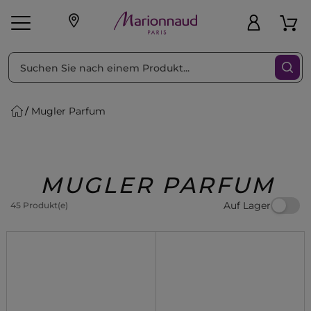
sortieren nach
Filter
Mugler Parfum
sönliche Geschenke
s
Angebote
Treueprogramm
Outlet
MUGLER PARFUM
Auf Lager
45 Produkt(e)