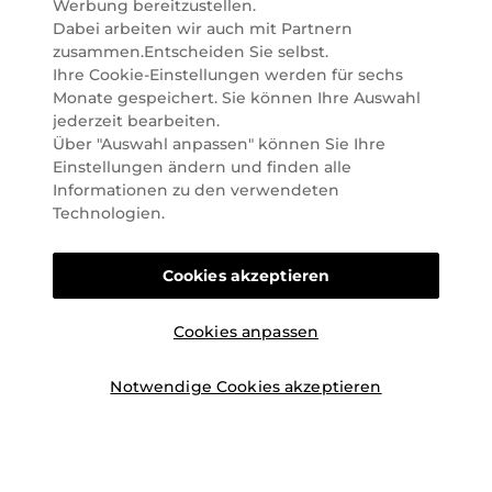
Österreich. Seit 2023 liefern wir auch nach
Werbung bereitzustellen.
Deutschland. Durch abwechselnde Aktionen und
Dabei arbeiten wir auch mit Partnern
attraktive Angebote zu allen Anlässen finden Sie bei
zusammen.Entscheiden Sie selbst.
Marionnaud alles, was Beauty Herzen höherschlagen
Ihre Cookie-Einstellungen werden für sechs
lässt. Wir glauben fest daran, dass Freude auf viele
Monate gespeichert. Sie können Ihre Auswahl
Arten geschaffen werden kann. Vom beruhigenden
jederzeit bearbeiten.
und pflegenden Gefühl Ihrer Lieblingsaugencreme
Über "Auswahl anpassen" können Sie Ihre
bis zur positiven Verpflichtung zu nachhaltigen
Einstellungen ändern und finden alle
Rohstoffen. Darum suchen wir jeden Tag nach
Informationen zu den verwendeten
Wegen, um Ihnen das tägliche Wohlfühlen zu
Technologien.
erleichtern, Sie zu inspirieren und Sie so gut wir es
können online und offline zu beraten und bei Ihren
Cookies akzeptieren
Fragen zu unterstützen.
Cookies anpassen
Notwendige Cookies akzeptieren
©2026 Marionnaud
|
Sitemap