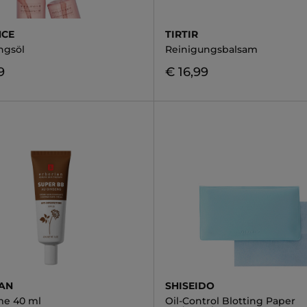
NCE
TIRTIR
ngsöl
Reinigungsbalsam
9
€ 16,99
AN
SHISEIDO
me 40 ml
Oil-Control Blotting Paper