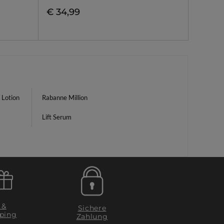
€ 34,99
 Lotion
Rabanne Million
Lift Serum
 &
Sichere
ping
Zahlung