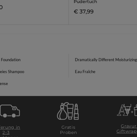
Pudertuch
0
€ 37,99
e Foundation
Dramatically Different Moisturizing
freies Shampoo
Eau Fraîche
tense
Gravur
ferung in
Gratis
Giftwrap
2-3
Proben