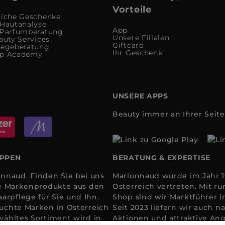
Vorteile
liche Geschenke
 Hautanalyse
App
 Parfumberatung
Unsere Filialen
auty Services
Giftcard
legeberatung
Ihr Geschenk
up Academy
:
UNSERE APPS
Beauty immer an Ihrer Seite
OPPEN
BERATUNG & EXPERTISE
nnaud. Finden Sie bei uns
Marionnaud wurde im Jahr 19
ale Markenprodukte aus den
Österreich vertreten. Mit 
arpflege für Sie und Ihn.
Shop sind wir Marktführer i
suchte Marken in Österreich
Seit 2023 liefern wir auch
ewähltes Sortiment wird in
Aktionen und attraktive Ang