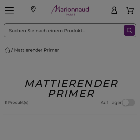
sortieren nach
Filter
Mattierender Primer
sönliche Geschenke
s
Angebote
Treueprogramm
Outlet
MATTIERENDER
PRIMER
Auf Lager
11 Produkt(e)