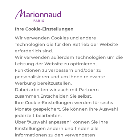
ausgewählte Naturkosmetik und ökologisch
zertifizierte Pflegeprodukte, um bei allen Beauty
Bedürfnissen individuell mit der perfekten Lösung
helfen zu können. Entdecken Sie auch unsere
Online Beauty Beratungen und bestellen Sie ganz
Ihre Cookie-Einstellungen
einfach alles für Ihre Beauty Routine direkt nach
Wir verwenden Cookies und andere
Hause oder in Ihre Wunsch-Parfümerie liefern.
Technologien die für den Betrieb der Website
BERATUNG & EXPERTISE
erforderlich sind.
Marionnaud wurde im Jahr 1984 in Paris gegründet
Wir verwenden außerdem Technologien um die
und ist seit 2001 in Österreich vertreten. Mit rund 80
Leistung der Website zu optimieren,
Parfümerien und unserem Online Shop sind wir
Funktionen zu verbessern und/oder zu
Marktführer im selektiven Beautyhandel in
personalisieren und um Ihnen relevante
Österreich. Seit 2023 liefern wir auch nach
Werbung bereitzustellen.
Deutschland. Durch abwechselnde Aktionen und
Dabei arbeiten wir auch mit Partnern
attraktive Angebote zu allen Anlässen finden Sie bei
zusammen.Entscheiden Sie selbst.
Marionnaud alles, was Beauty Herzen höherschlagen
Ihre Cookie-Einstellungen werden für sechs
lässt. Wir glauben fest daran, dass Freude auf viele
Monate gespeichert. Sie können Ihre Auswahl
Arten geschaffen werden kann. Vom beruhigenden
jederzeit bearbeiten.
und pflegenden Gefühl Ihrer Lieblingsaugencreme
Über "Auswahl anpassen" können Sie Ihre
bis zur positiven Verpflichtung zu nachhaltigen
Einstellungen ändern und finden alle
Rohstoffen. Darum suchen wir jeden Tag nach
Informationen zu den verwendeten