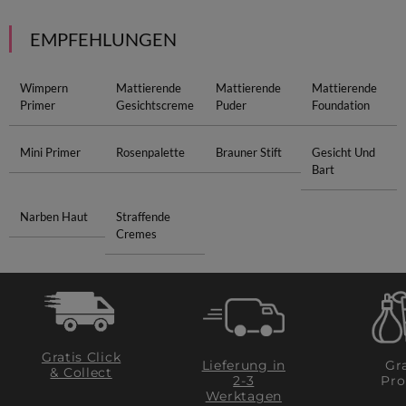
EMPFEHLUNGEN
Wimpern
Mattierende
Mattierende
Mattierende
Primer
Gesichtscreme
Puder
Foundation
Mini Primer
Rosenpalette
Brauner Stift
Gesicht Und
Bart
Narben Haut
Straffende
Cremes
Gratis Click
Lieferung in
Gra
& Collect
2-3
Pro
Werktagen