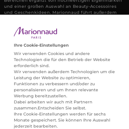
Bereichen ergänzt von hochwertigen Eigenmarken
und einer großen Auswahl an Beauty-Accessoires
und Geschenkideen. Marionnaud führt außerdem
ausgewählte Naturkosmetik und ökologisch
zertifizierte Pflegeprodukte, um bei allen Beauty
Bedürfnissen individuell mit der perfekten Lösung
helfen zu können. Entdecken Sie auch unsere
Online Beauty Beratungen und bestellen Sie ganz
Ihre Cookie-Einstellungen
einfach alles für Ihre Beauty Routine direkt nach
Wir verwenden Cookies und andere
Hause oder in Ihre Wunsch-Parfümerie liefern.
Technologien die für den Betrieb der Website
BERATUNG & EXPERTISE
erforderlich sind.
Marionnaud wurde im Jahr 1984 in Paris gegründet
Wir verwenden außerdem Technologien um die
und ist seit 2001 in Österreich vertreten. Mit rund 80
Leistung der Website zu optimieren,
Parfümerien und unserem Online Shop sind wir
Funktionen zu verbessern und/oder zu
Marktführer im selektiven Beautyhandel in
personalisieren und um Ihnen relevante
Österreich. Seit 2023 liefern wir auch nach
Werbung bereitzustellen.
Deutschland. Durch abwechselnde Aktionen und
Dabei arbeiten wir auch mit Partnern
attraktive Angebote zu allen Anlässen finden Sie bei
zusammen.Entscheiden Sie selbst.
Marionnaud alles, was Beauty Herzen höherschlagen
Ihre Cookie-Einstellungen werden für sechs
lässt. Wir glauben fest daran, dass Freude auf viele
Monate gespeichert. Sie können Ihre Auswahl
Arten geschaffen werden kann. Vom beruhigenden
jederzeit bearbeiten.