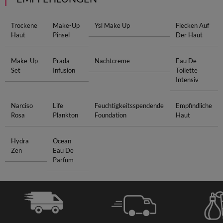
Trockene
Make-Up
Ysl Make Up
Flecken Auf
Haut
Pinsel
Der Haut
Make-Up
Prada
Nachtcreme
Eau De
Set
Infusion
Toilette
Intensiv
Narciso
Life
Feuchtigkeitsspendende
Empfindliche
Rosa
Plankton
Foundation
Haut
Hydra
Ocean
Zen
Eau De
Parfum