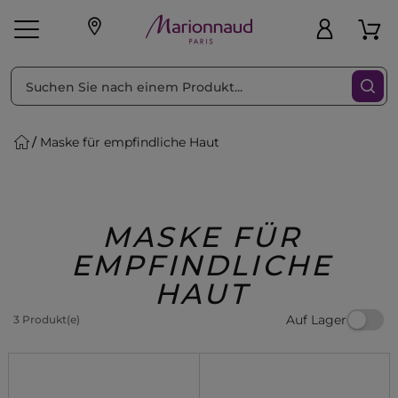
sortieren nach
Filter
Maske für empfindliche Haut
sönliche Geschenke
s
Angebote
Treueprogramm
Outlet
MASKE FÜR
EMPFINDLICHE
HAUT
Auf Lager
3 Produkt(e)